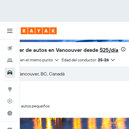
Vuelos
Alquiler de autos en Vancouver desde
$25/día
Entrega en el mismo punto
Edad del conductor:
25-26
Hoteles
Autos
Explore
Rastreador
Solo autos pequeños
Cuándo ir