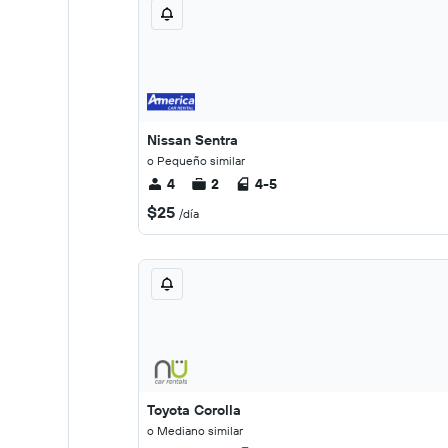
Nissan Sentra
o Pequeño similar
4
2
4-5
$25
/día
Toyota Corolla
o Mediano similar