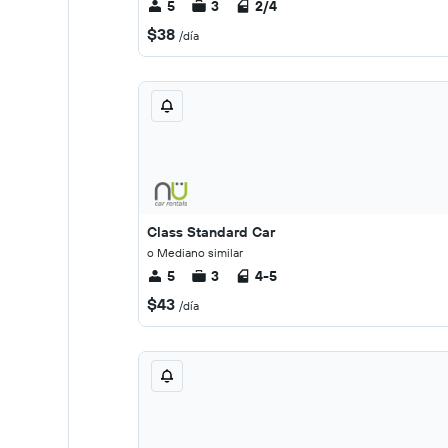
5
3
2/4
$38
/día
Class Standard Car
o Mediano similar
5
3
4-5
$43
/día