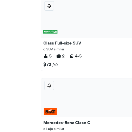
Class Full-size SUV
o SUV similar
5
2
4-5
$72
/día
Mercedes-Benz Clase C
o Lujo similar