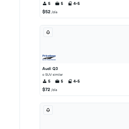
5
5
4-5
$52
/día
Audi Q3
o SUV similar
5
5
4-5
$72
/día