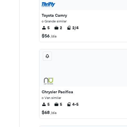
Toyota Camry
o Grande similar
5
2
2/4
$56
/día
Chrysler Pacifica
o Van similar
5
5
4-5
$68
/día