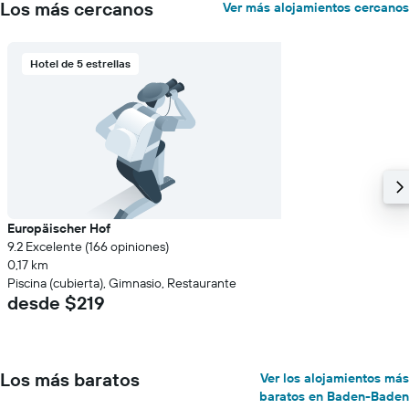
Los más cercanos
Ver más alojamientos cercanos
promedio
de
una
habitación
Hotel de 5 estrellas
Europäischer Hof
9.2 Excelente (166 opiniones)
0,17 km
Piscina (cubierta), Gimnasio, Restaurante
desde $219
Los más baratos
Ver los alojamientos más
baratos en Baden-Baden