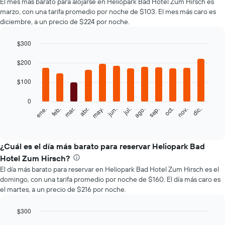
El mes más barato para alojarse en Heliopark Bad Hotel Zum Hirsch es
marzo, con una tarifa promedio por noche de $103. El mes más caro es
diciembre, a un precio de $224 por noche.
$300
Bar
Chart
graphic.
$200
chart
with
12
$100
bars.
0
El
feb.
may.
ago.
nov.
mar.
jun.
sep.
dic.
ene.
abr.
jul.
oct.
siguiente
End
of
gráfico
interactive
muestra
chart
el
¿Cuál es el día más barato para reservar Heliopark Bad
precio
Hotel Zum Hirsch?
promedio
El día más barato para reservar en Heliopark Bad Hotel Zum Hirsch es el
de
domingo, con una tarifa promedio por noche de $160. El día más caro es
una
el martes, a un precio de $216 por noche.
habitación
por
mes
$300
El
Bar
Chart