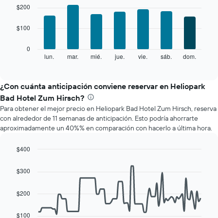
gráfico
graphic.
chart
$200
with
muestra
7
1
$100
bars.
eje
X
El
0
que
siguiente
lun.
mar.
mié.
jue.
vie.
sáb.
dom.
End
indica
of
gráfico
los
interactive
muestra
chart
meses.
el
¿Con cuánta anticipación conviene reservar en Heliopark
El
precio
gráfico
Bad Hotel Zum Hirsch?
promedio
muestra
Para obtener el mejor precio en Heliopark Bad Hotel Zum Hirsch, reserva
de
1
con alrededor de 11 semanas de anticipación. Esto podría ahorrarte
una
eje
aproximadamente un 40%% en comparación con hacerlo a última hora.
habitación
Y
por
que
cada
$400
indica
día
Line
Chart
el
de
graphic.
chart
precio
$300
with
la
promedio
90
semana
de
data
$200
El
una
points.
gráfico
habitación
muestra
$100
El