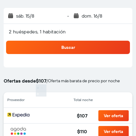
sáb. 15/8
-
dom. 16/8
2 huéspedes, 1 habitación
Buscar
Ofertas desde
$107
/
Oferta más barata de precio por noche
Proveedor
Total noche
$107
Ver oferta
$110
Ver oferta