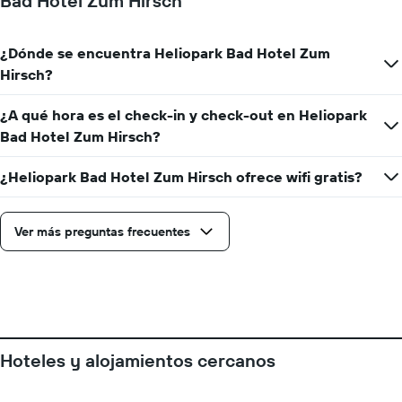
Bad Hotel Zum Hirsch
1
eje
X
¿Dónde se encuentra Heliopark Bad Hotel Zum
que
indica
Hirsch?
la
cantidad
¿A qué hora es el check-in y check-out en Heliopark
de
Bad Hotel Zum Hirsch?
días
que
faltan
¿Heliopark Bad Hotel Zum Hirsch ofrece wifi gratis?
para
la
estadía
Ver más preguntas frecuentes
El
gráfico
muestra
1
eje
Y
que
Hoteles y alojamientos cercanos
indica
el
precio