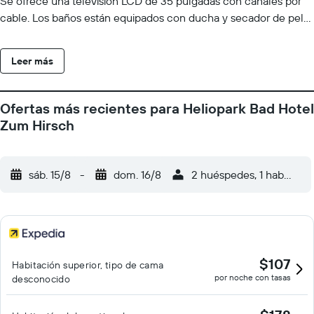
Se ofrece una televisión LCD de 35 pulgadas con canales por
cable. Los baños están equipados con ducha y secador de pelo.
Este hotel en Baden-Baden ofrece acceso a Internet wifi gratis.
Es posible solicitar juegos de cama hipoalergénicos y tabla de
Leer más
planchar con plancha. Se ofrece servicio de limpieza todos los
días. Los servicios de ocio y esparcimiento en este hotel
incluyen sauna. Se pueden practicar las actividades de ocio y
Ofertas más recientes para Heliopark Bad Hotel
esparcimiento que se indican más abajo en las instalaciones o
Zum Hirsch
cerca del alojamiento (es posible que se aplique un recargo).
sáb. 15/8
-
dom. 16/8
2 huéspedes, 1 habitació
$107
Habitación superior, tipo de cama
por noche con tasas
desconocido