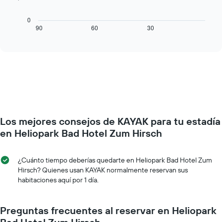
1
siguiente
eje
cuadro
0
X
muestra
90
60
30
End
que
of
cómo
interactive
indica
varía
chart
los
el
días
precio
de
de
la
una
semana.
habitación
El
a
gráfico
medida
muestra
Los mejores consejos de KAYAK para tu estadía
que
1
se
en Heliopark Bad Hotel Zum Hirsch
eje
acerca
Y
la
que
fecha
¿Cuánto tiempo deberías quedarte en Heliopark Bad Hotel Zum
indica
de
Hirsch? Quienes usan KAYAK normalmente reservan sus
el
la
habitaciones aquí por 1 día.
precio
estadía
promedio
El
de
gráfico
Preguntas frecuentes al reservar en Heliopark
una
muestra
habitación