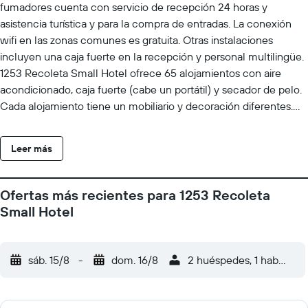
fumadores cuenta con servicio de recepción 24 horas y
asistencia turística y para la compra de entradas. La conexión
wifi en las zonas comunes es gratuita. Otras instalaciones
incluyen una caja fuerte en la recepción y personal multilingüe.
1253 Recoleta Small Hotel ofrece 65 alojamientos con aire
acondicionado, caja fuerte (cabe un portátil) y secador de pelo.
Cada alojamiento tiene un mobiliario y decoración diferentes.
Las camas tienen colchones con una capa de acolchado
adicional y están vestidas con edredón de plumas y ropa de
Leer más
cama de alta calidad. Se ofrece una televisión LCD de 32
pulgadas con canales por cable de suscripción. Los baños están
equipados con ducha y bañera combinadas con cabezal de
Ofertas más recientes para 1253 Recoleta
ducha tipo lluvia, bidé y artículos de higiene personal gratuitos.
Small Hotel
Los huéspedes pueden navegar por la web gracias a nuestro
acceso a Internet wifi gratis. Los servicios para las personas de
negocios incluyen escritorio y teléfono. Es posible solicitar
sáb. 15/8
-
dom. 16/8
2 huéspedes, 1 habitació
masajes en la habitación, juegos de cama hipoalergénicos y
tabla de planchar con plancha. Se ofrece servicio de limpieza
todos los días.