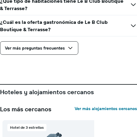
¿Qué tipo de habitaciones tiene Le B Club Boutique
que
indica
& Terrasse?
el
precio
¿Cuál es la oferta gastronómica de Le B Club
promedio
Boutique & Terrasse?
de
una
habitación
Ver más preguntas frecuentes
Hoteles y alojamientos cercanos
Los más cercanos
Ver más alojamientos cercanos
Hotel de 3 estrellas