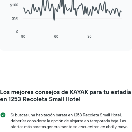
semana
de
data
$100
El
una
points.
gráfico
habitación
muestra
$50
El
1
siguiente
eje
cuadro
0
X
muestra
90
60
30
End
que
of
cómo
interactive
indica
varía
chart
los
el
días
precio
de
de
la
una
semana.
habitación
El
a
gráfico
medida
muestra
Los mejores consejos de KAYAK para tu estadía
que
1
se
en 1253 Recoleta Small Hotel
eje
acerca
Y
la
que
fecha
Si buscas una habitación barata en 1253 Recoleta Small Hotel,
indica
de
deberías considerar la opción de alojarte en temporada baja. Las
el
la
ofertas más baratas generalmente se encuentran en abril y mayo.
precio
estadía