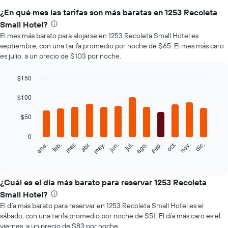
¿En qué mes las tarifas son más baratas en 1253 Recoleta
Small Hotel?
El mes más barato para alojarse en 1253 Recoleta Small Hotel es
septiembre, con una tarifa promedio por noche de $65. El mes más caro
es julio, a un precio de $103 por noche.
$150
Bar
Chart
graphic.
$100
chart
with
12
$50
bars.
0
El
feb.
may.
ago.
nov.
mar.
jun.
sep.
dic.
ene.
abr.
jul.
oct.
siguiente
End
of
gráfico
interactive
muestra
chart
el
¿Cuál es el día más barato para reservar 1253 Recoleta
precio
Small Hotel?
promedio
El día más barato para reservar en 1253 Recoleta Small Hotel es el
de
sábado, con una tarifa promedio por noche de $51. El día más caro es el
una
viernes, a un precio de $83 por noche.