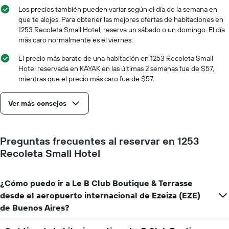
promedio
El
Los precios también pueden variar según el día de la semana en
de
gráfico
que te alojes. Para obtener las mejores ofertas de habitaciones en
una
muestra
1253 Recoleta Small Hotel, reserva un sábado o un domingo. El día
habitación
1
más caro normalmente es el viernes.
eje
X
El precio más barato de una habitación en 1253 Recoleta Small
que
Hotel reservada en KAYAK en las últimas 2 semanas fue de $57,
indica
mientras que el precio más caro fue de $57.
la
cantidad
Ver más consejos
de
días
que
faltan
Preguntas frecuentes al reservar en 1253
para
Recoleta Small Hotel
la
estadía
El
¿Cómo puedo ir a Le B Club Boutique & Terrasse
gráfico
muestra
desde el aeropuerto internacional de Ezeiza (EZE)
1
de Buenos Aires?
eje
Y