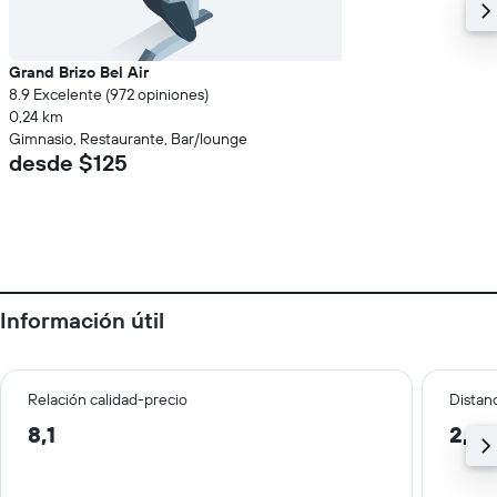
Grand Brizo Bel Air
8.9 Excelente (972 opiniones)
0,24 km
Gimnasio, Restaurante, Bar/lounge
desde $125
Información útil
Relación calidad-precio
Distanc
8,1
2,3 