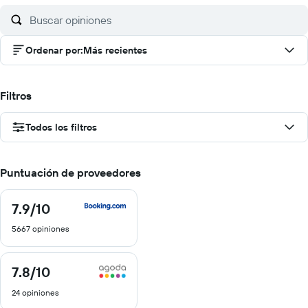
Ordenar por
:
Más recientes
Filtros
Todos los filtros
Puntuación de proveedores
7.9
/10
7.9
de
5667 opiniones
10
7.8
/10
7.8
de
24 opiniones
10