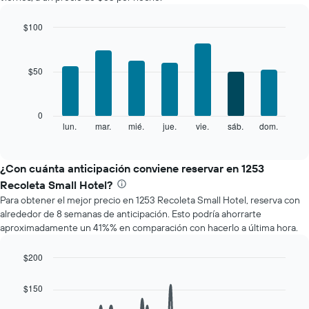
habitación
por
mes
$100
El
Bar
Chart
gráfico
graphic.
chart
with
muestra
$50
7
1
bars.
eje
X
El
0
que
siguiente
lun.
mar.
mié.
jue.
vie.
sáb.
dom.
End
indica
of
gráfico
los
interactive
muestra
chart
meses.
el
¿Con cuánta anticipación conviene reservar en 1253
El
precio
gráfico
Recoleta Small Hotel?
promedio
muestra
Para obtener el mejor precio en 1253 Recoleta Small Hotel, reserva con
de
1
alrededor de 8 semanas de anticipación. Esto podría ahorrarte
una
eje
aproximadamente un 41%% en comparación con hacerlo a última hora.
habitación
Y
por
que
cada
$200
indica
día
Line
Chart
el
de
graphic.
chart
precio
$150
with
la
promedio
90