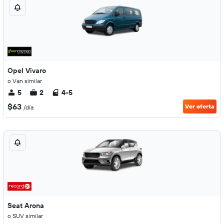
Opel Vivaro
o Van similar
5
2
4-5
$63
Ver oferta
/día
Seat Arona
o SUV similar