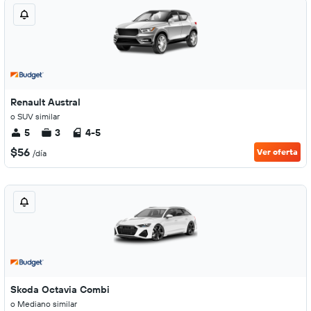
Renault Austral
o SUV similar
5
3
4-5
$56
Ver oferta
/día
Skoda Octavia Combi
o Mediano similar