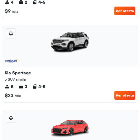
4
2
4-5
$9
Ver oferta
/día
Kia Sportage
o SUV similar
5
3
4-5
$23
Ver oferta
/día