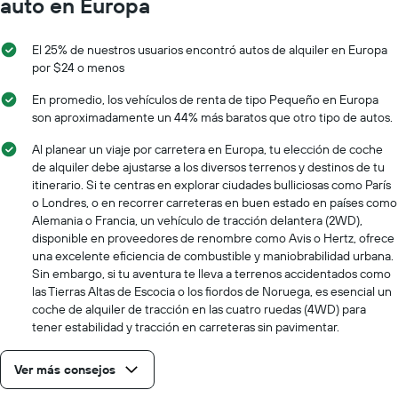
auto en Europa
gráfico
muestra
1
El 25% de nuestros usuarios encontró autos de alquiler en Europa
eje
por $24 o menos
Y
que
En promedio, los vehículos de renta de tipo Pequeño en Europa
indica
son aproximadamente un 44% más baratos que otro tipo de autos.
el
precio
Al planear un viaje por carretera en Europa, tu elección de coche
más
de alquiler debe ajustarse a los diversos terrenos y destinos de tu
barato
itinerario. Si te centras en explorar ciudades bulliciosas como París
de
o Londres, o en recorrer carreteras en buen estado en países como
un
Alemania o Francia, un vehículo de tracción delantera (2WD),
auto
disponible en proveedores de renombre como Avis o Hertz, ofrece
de
una excelente eficiencia de combustible y maniobrabilidad urbana.
renta
Sin embargo, si tu aventura te lleva a terrenos accidentados como
por
las Tierras Altas de Escocia o los fiordos de Noruega, es esencial un
empresa.
coche de alquiler de tracción en las cuatro ruedas (4WD) para
tener estabilidad y tracción en carreteras sin pavimentar.
Ver más consejos