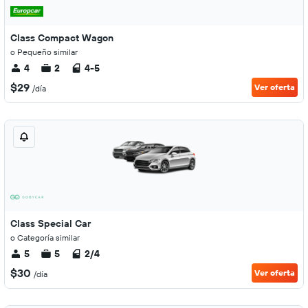
Class Compact Wagon
o Pequeño similar
4
2
4-5
$29
Ver oferta
/día
Class Special Car
o Categoría similar
5
5
2/4
$30
Ver oferta
/día