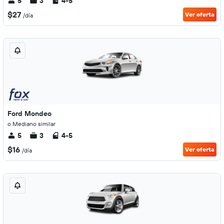
5
3
4-5
$27
Ver oferta
/día
Ford Mondeo
o Mediano similar
5
3
4-5
$16
Ver oferta
/día