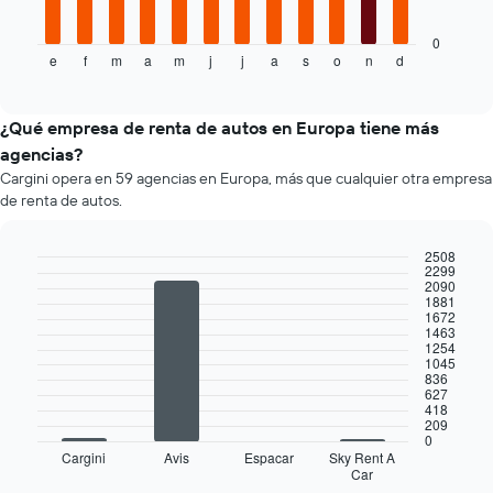
siguiente
más
gráfico
barato
muestra
0
de
e
f
m
a
m
j
j
a
s
o
n
d
el
End
un
of
precio
interactive
auto
promedio
chart
de
de
¿Qué empresa de renta de autos en Europa tiene más
renta
un
agencias?
por
auto
empresa.
Cargini opera en 59 agencias en Europa, más que cualquier otra empresa
de
de renta de autos.
renta
por
mes.
2508
2299
El
Bar
Chart
2090
gráfico
graphic.
chart
1881
muestra
with
1672
1463
4
1
1254
bars.
eje
1045
X
836
El
627
que
418
siguiente
indica
209
gráfico
los
0
muestra
Cargini
Avis
Espacar
Sky Rent A
meses
Car
las
End
del
of