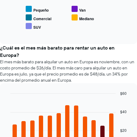
1
gráfico
gráfico
eje
muestra
muestra
Pequeño
Van
X
1
el
que
eje
precio
Comercial
Mediano
indica
Y
promedio
SUV
las
que
End
de
of
4
indica
los
interactive
empresas
el
tipos
chart
más
precio
de
¿Cuál es el mes más barato para rentar un auto en
baratas
promedio
autos
Europa?
de
de
más
El mes más barato para alquilar un auto en Europa es noviembre, con un
renta
un
populares.
costo promedio de $26/día. El mes más caro para alquilar un auto en
de
auto
Europa es julio, ya que el precio promedio es de $48/día, un 34% por
autos
de
encima del promedio anual en Europa.
El
renta.
gráfico
muestra
$60
1
Bar
Chart
eje
graphic.
chart
with
Y
$40
12
que
bars.
indica
el
$20
El
precio