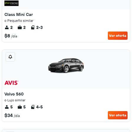
Class Mini Car
o Pequeño similar
2
2
2-3
$8
Ver oferta
/día
Volvo S60
o Lujo similar
5
5
4-5
$34
Ver oferta
/día