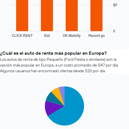
bars.
acerca
$5
la
El
fecha
siguiente
de
gráfico
la
muestra
reserva.
0
CLICK RENT
Sixt
OK Mobility
Record go
las
End
El
of
cuatro
gráfico
interactive
empresas
muestra
chart
de
1
¿Cuál es el auto de renta más popular en Europa?
renta
eje
Los autos de renta de tipo Pequeño (Ford Fiesta o similares) son la
de
X
opción más popular en Europa, a un costo promedio de $47 por día.
autos
que
Algunos usuarios han encontrado ofertas desde $23 por día.
más
indica
económicas
la
de
cantidad
Pie
Chart
las
de
graphic.
chart
últimas
días
with
72
previos
5
horas.
a
slices.
El
la
gráfico
reserva.
El
muestra
El
siguiente