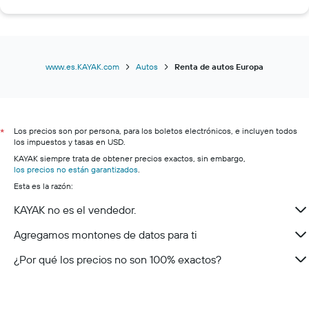
Renta de autos en Florencia
Renta de autos en Sevilla
Renta de autos en Zagreb
Renta de autos en Zúrich
www.es.KAYAK.com
Autos
Renta de autos Europa
Renta de autos en Venecia
Renta de autos en Londres
Renta de autos en Bilbao
Los precios son por persona, para los boletos electrónicos, e incluyen todos
*
los impuestos y tasas en USD.
Renta de autos en Alicante
KAYAK siempre trata de obtener precios exactos, sin embargo,
Renta de autos en Zillertal
los precios no están garantizados
.
Renta de autos en Kleinwalsertal
Esta es la razón:
Renta de autos en Alpes Austriacos
KAYAK no es el vendedor.
Renta de autos en Dalmacia
Agregamos montones de datos para ti
Renta de autos en Kvarner
¿Por qué los precios no son 100% exactos?
Renta de autos en Riviera de Makarska
Renta de autos en Lagos de Plitvice
Renta de autos en Pelješac