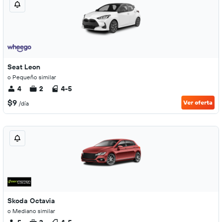
Seat Leon
o Pequeño similar
4
2
4-5
$9
Ver oferta
/día
Skoda Octavia
o Mediano similar