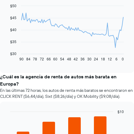
$50
Line
Chart
graphic.
chart
with
$45
91
data
$40
points.
El
$35
siguiente
gráfico
$30
muestra
90
84
78
72
66
60
54
48
42
36
30
24
18
12
6
0
End
of
cómo
interactive
varía
chart
el
¿Cuál es la agencia de renta de autos más barata en
precio
Europa?
de
En las últimas 72 horas, los autos de renta más baratos se encontraron en
un
CLICK RENT ($6,44/día), Sixt ($8,26/día) y OK Mobility ($9,08/día).
auto
de
renta
$10
a
Bar
Chart
medida
graphic.
chart
que
with
se
4