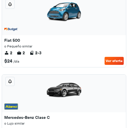
Fiat 500
o Pequeño similar
2
2
2-3
$24
Ver oferta
/día
Mercedes-Benz Clase C
o Lujo similar