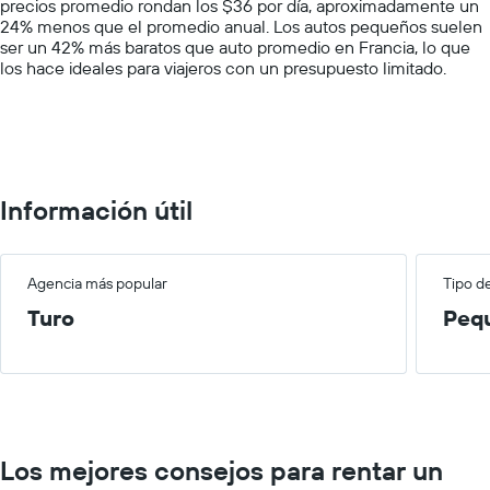
precios promedio rondan los $36 por día, aproximadamente un
Y
24% menos que el promedio anual. Los autos pequeños suelen
axis
ser un 42% más baratos que auto promedio en Francia, lo que
displaying
los hace ideales para viajeros con un presupuesto limitado.
values.
Range:
0
to
100.
Información útil
Agencia más popular
Tipo d
Turo
Peq
Los mejores consejos para rentar un