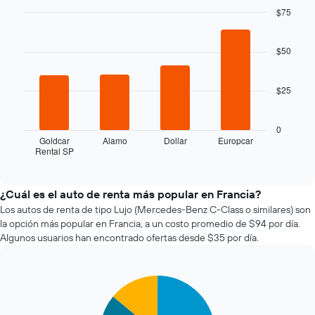
renta
$75
a
Bar
Chart
medida
graphic.
chart
que
with
$50
se
4
bars.
acerca
la
$25
El
fecha
siguiente
de
gráfico
la
0
muestra
reserva.
Goldcar
Alamo
Dollar
Europcar
Rental SP
las
End
El
of
cuatro
gráfico
interactive
empresas
muestra
chart
de
1
¿Cuál es el auto de renta más popular en Francia?
renta
eje
Los autos de renta de tipo Lujo (Mercedes-Benz C-Class o similares) son
de
X
la opción más popular en Francia, a un costo promedio de $94 por día.
autos
que
Algunos usuarios han encontrado ofertas desde $35 por día.
más
indica
económicas
la
de
cantidad
Pie
Chart
las
de
graphic.
chart
últimas
días
with
72
previos