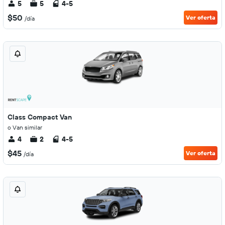
5
5
4-5
$50
Ver oferta
/día
Class Compact Van
o Van similar
4
2
4-5
$45
Ver oferta
/día