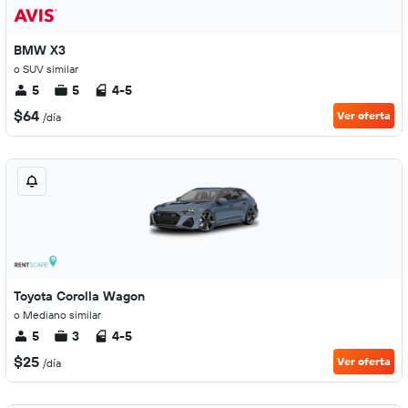
BMW X3
o SUV similar
5
5
4-5
$64
Ver oferta
/día
Toyota Corolla Wagon
o Mediano similar
5
3
4-5
$25
Ver oferta
/día