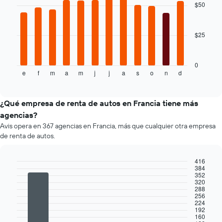
with
Y
$50
12
que
bars.
indica
el
$25
El
precio
siguiente
más
gráfico
barato
muestra
0
de
e
f
m
a
m
j
j
a
s
o
n
d
el
End
un
of
precio
interactive
auto
promedio
chart
de
de
¿Qué empresa de renta de autos en Francia tiene más
renta
un
agencias?
por
auto
empresa.
Avis opera en 367 agencias en Francia, más que cualquier otra empresa
de
de renta de autos.
renta
por
mes.
416
El
384
Bar
Chart
352
gráfico
graphic.
chart
320
muestra
with
288
256
4
1
224
bars.
eje
192
X
160