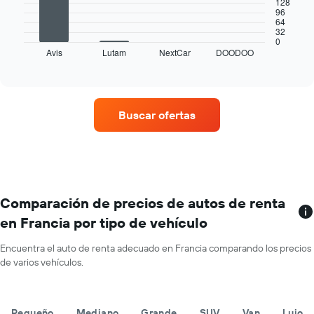
El
128
que
96
siguiente
indica
64
gráfico
los
32
muestra
0
meses
Avis
Lutam
NextCar
DOODOO
las
End
del
of
cuatro
año.
interactive
empresas
chart
El
de
gráfico
renta
muestra
Buscar ofertas
de
1
autos
eje
con
Y
más
que
sucursales.
indica
El
el
gráfico
Comparación de precios de autos de renta
precio
muestra
promedio
en Francia por tipo de vehículo
1
de
eje
un
Encuentra el auto de renta adecuado en Francia comparando los precios
X
auto
de varios vehículos.
que
de
indica
renta
las
por
empresas
día.
Pequeño
Mediano
Grande
SUV
Van
Lujo