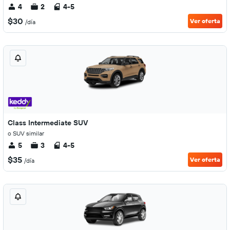
4
2
4-5
$30
Ver oferta
/día
Class Intermediate SUV
o SUV similar
5
3
4-5
$35
Ver oferta
/día