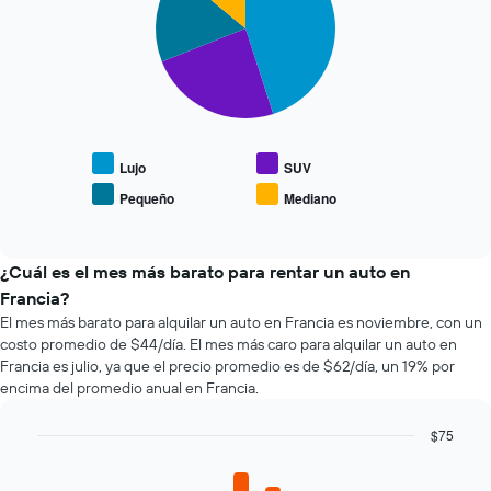
4
horas.
a
slices.
El
la
gráfico
reserva.
El
muestra
El
siguiente
1
gráfico
gráfico
eje
muestra
muestra
X
1
el
que
eje
precio
Lujo
SUV
indica
Y
promedio
Pequeño
Mediano
las
que
End
de
of
4
indica
los
interactive
empresas
el
tipos
chart
más
precio
de
¿Cuál es el mes más barato para rentar un auto en
baratas
promedio
autos
Francia?
de
de
más
El mes más barato para alquilar un auto en Francia es noviembre, con un
renta
un
populares.
costo promedio de $44/día. El mes más caro para alquilar un auto en
de
auto
Francia es julio, ya que el precio promedio es de $62/día, un 19% por
autos
de
encima del promedio anual en Francia.
El
renta.
gráfico
muestra
$75
1
Bar
Chart
eje
graphic.
chart