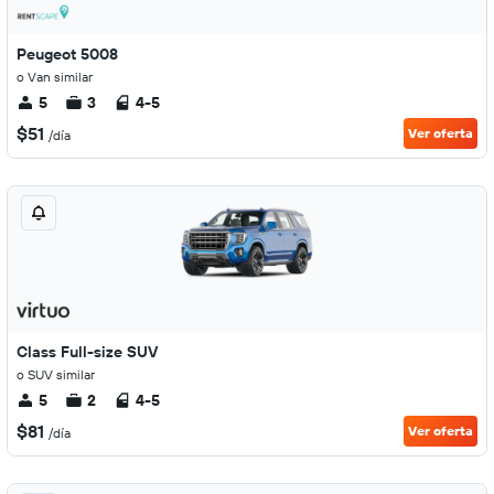
Peugeot 5008
o Van similar
5
3
4-5
$51
Ver oferta
/día
Class Full-size SUV
o SUV similar
5
2
4-5
$81
Ver oferta
/día