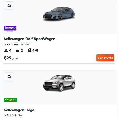
Volkswagen Golf SportWagen
o Pequeño similar
4
2
4-5
$29
Ver oferta
/día
Volkswagen Taigo
o SUV similar