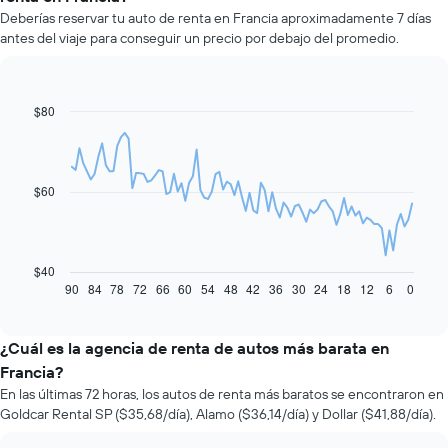
Deberías reservar tu auto de renta en Francia aproximadamente 7 días
antes del viaje para conseguir un precio por debajo del promedio.
$80
Line
Chart
graphic.
chart
with
91
data
$60
points.
El
siguiente
gráfico
$40
muestra
90
84
78
72
66
60
54
48
42
36
30
24
18
12
6
0
End
of
cómo
interactive
varía
chart
el
¿Cuál es la agencia de renta de autos más barata en
precio
Francia?
de
En las últimas 72 horas, los autos de renta más baratos se encontraron en
un
Goldcar Rental SP ($35,68/día), Alamo ($36,14/día) y Dollar ($41,88/día).
auto
de