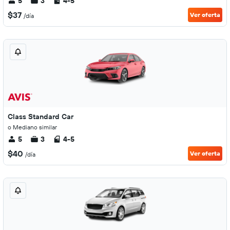
5
3
4-5
$37
Ver oferta
/día
Class Standard Car
o Mediano similar
5
3
4-5
$40
Ver oferta
/día