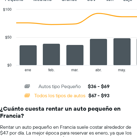
de
renta
$100
de
Combination
Chart
autos.
graphic.
chart
with
El
2
gráfico
data
$50
muestra
series.
1
eje
The
Y
chart
que
has
$0
indica
1
ene
feb.
mar.
abr.
may.
End
el
of
X
precio
interactive
axis
chart
más
Autos tipo Pequeño
$36 - $69
displaying
barato
categories.
Todos los tipos de autos
$67 - $93
de
Range:
un
14
auto
¿Cuánto cuesta rentar un auto pequeño en
categories.
de
Francia?
The
renta
chart
por
Rentar un auto pequeño en Francia suele costar alrededor de
has
empresa.
$47 por día. La mejor época para reservar es enero, ya que los
1