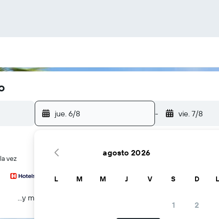
o
jue. 6/8
-
vie. 7/8
agosto 2026
la vez
L
M
M
J
V
S
D
...y más
1
2