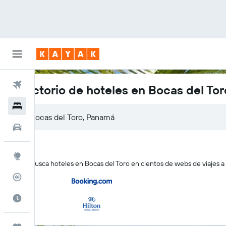
Vuelos
Directorio de hoteles en Bocas del Tor
Hoteles
Autos
Explore
KAYAK busca hoteles en Bocas del Toro en cientos de webs de viajes a 
Rastreador
Cuándo ir