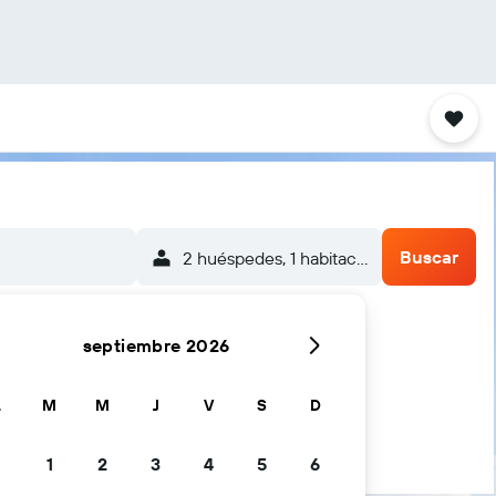
Buscar
2 huéspedes, 1 habitación
septiembre 2026
L
M
M
J
V
S
D
1
2
3
4
5
6