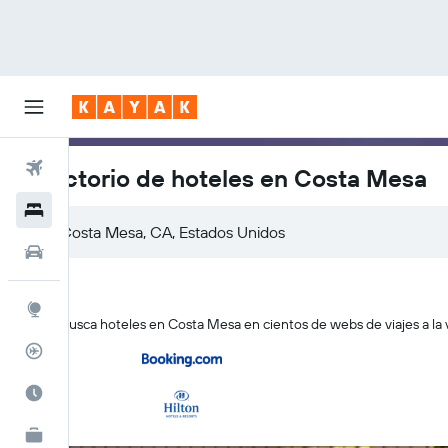
Vuelos
Directorio de hoteles en Costa Mesa
Hoteles
Autos
Explore
KAYAK busca hoteles en Costa Mesa en cientos de webs de viajes a la 
Rastreador
Cuándo ir
KAYAK for Business
NUEVO