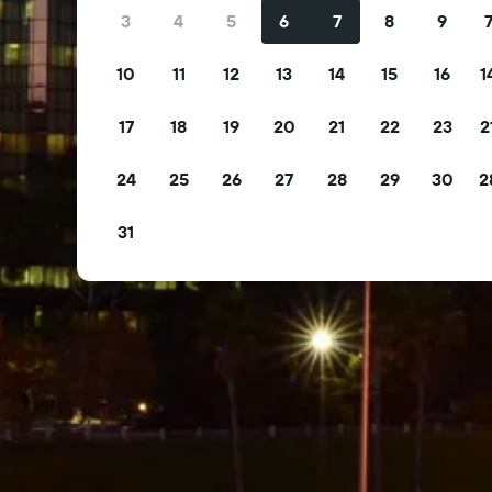
3
4
5
6
7
8
9
10
11
12
13
14
15
16
1
17
18
19
20
21
22
23
2
24
25
26
27
28
29
30
2
31