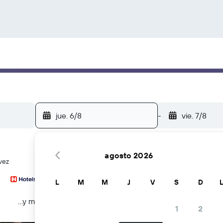
jue. 6/8
-
vie. 7/8
agosto 2026
vez
L
M
M
J
V
S
D
...y más
1
2