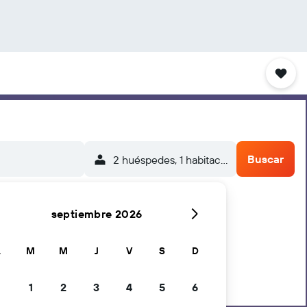
Buscar
2 huéspedes, 1 habitación
septiembre 2026
L
M
M
J
V
S
D
1
2
3
4
5
6