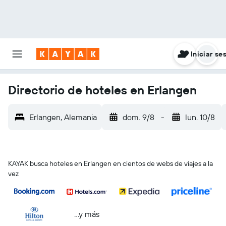
Iniciar se
Directorio de hoteles en Erlangen
Erlangen, Alemania
dom. 9/8
-
lun. 10/8
KAYAK busca hoteles en Erlangen en cientos de webs de viajes a la
vez
...y más