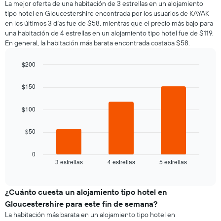
muestra
La mejor oferta de una habitación de 3 estrellas en un alojamiento
de
1
tipo hotel en Gloucestershire encontrada por los usuarios de KAYAK
una
eje
en los últimos 3 días fue de $58, mientras que el precio más bajo para
habitación
Y
una habitación de 4 estrellas en un alojamiento tipo hotel fue de $119.
por
que
En general, la habitación más barata encontrada costaba $58.
cada
indica
día
el
de
$200
precio
la
Bar
promedio
Chart
semana
graphic.
chart
de
$150
El
with
una
3
gráfico
habitación
bars.
$100
muestra
1
El
eje
$50
siguiente
X
gráfico
que
muestra
0
indica
3 estrellas
4 estrellas
5 estrellas
el
End
los
of
precio
días
interactive
promedio
chart
de
de
¿Cuánto cuesta un alojamiento tipo hotel en
la
una
semana.
Gloucestershire para este fin de semana?
habitación
El
La habitación más barata en un alojamiento tipo hotel en
para