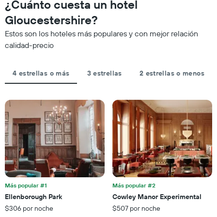
¿Cuánto cuesta un hotel
que
calculado
se
indica
a
acerca
Gloucestershire?
las
partir
la
categorías
Estos son los hoteles más populares y con mejor relación
de
fecha
de
los
de
calidad-precio
los
últimos
la
hoteles
3 días
estadía
por
El
4 estrellas o más
3 estrellas
2 estrellas o menos
estrellas.
gráfico
El
muestra
gráfico
1
muestra
eje
1
X
eje
que
X
indica
que
la
indica
cantidad
el
de
precio
días
promedio
que
de
Más popular #1
Más popular #2
faltan
una
Ellenborough Park
Cowley Manor Experimental
para
habitación
$306 por noche
$507 por noche
la
para