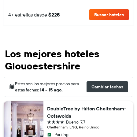
4+ estrellas desde
$225
Buscar hoteles
Los mejores hoteles
Gloucestershire
Estos son los mejores precios para
Cambiar fechas
estas fechas:
14 - 15 ago.
DoubleTree by Hilton Cheltenham-
Cotswolds
4 estrellas
Bueno
7.7
Cheltenham, ENG, Reino Unido
Parking