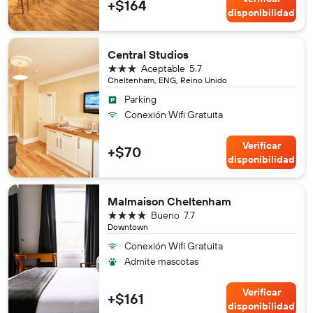
+$164
disponibilidad
Central Studios
3 estrellas
Aceptable
5.7
Cheltenham, ENG, Reino Unido
Parking
Conexión Wifi Gratuita
Verificar
+$70
disponibilidad
Malmaison Cheltenham
4 estrellas
Bueno
7.7
Downtown
Conexión Wifi Gratuita
Admite mascotas
Verificar
+$161
disponibilidad