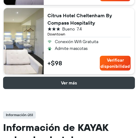
Citrus Hotel Cheltenham By
Compass Hospitality
3 estrellas
Bueno
7.4
Downtown
Conexión Wifi Gratuita
Admite mascotas
Verificar
+$98
disponibilidad
Ver más
Información útil
Información de KAYAK