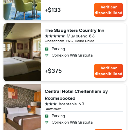
Verificar
+$133
disponibilidad
The Slaughters Country Inn
5 estrellas
Muy bueno
8.6
Cheltenham, ENG, Reino Unido
Parking
Conexión Wifi Gratuita
Verificar
+$375
disponibilidad
Central Hotel Cheltenham by
Roomsbooked
3 estrellas
Aceptable
6.3
Downtown
Parking
Conexión Wifi Gratuita