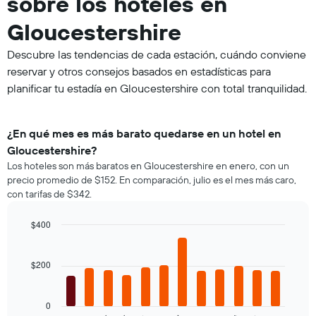
sobre los hoteles en
Gloucestershire
Descubre las tendencias de cada estación, cuándo conviene
reservar y otros consejos basados en estadísticas para
planificar tu estadía en Gloucestershire con total tranquilidad.
¿En qué mes es más barato quedarse en un hotel en
Gloucestershire?
Los hoteles son más baratos en Gloucestershire en enero, con un
precio promedio de $152. En comparación, julio es el mes más caro,
con tarifas de $342.
$400
Bar
Chart
graphic.
chart
with
$200
12
bars.
0
El