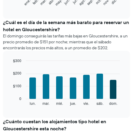
feb.
may.
ago.
nov.
ene.
abr.
jul.
oct.
mar.
jun.
sep.
dic.
siguiente
End
of
gráfico
interactive
muestra
chart
el
¿Cuál es el día de la semana más barato para reservar un
precio
hotel en Gloucestershire?
promedio
El domingo conseguirás las tarifas más bajas en Gloucestershire, a un
de
precio promedio de $151 por noche; mientras que el sábado
una
encontrarás los precios más altos, a un promedio de $202.
habitación
por
mes
$300
El
Bar
Chart
gráfico
graphic.
chart
$200
with
muestra
7
1
$100
bars.
eje
X
El
0
que
siguiente
lun.
mar.
mié.
jue.
vie.
sáb.
dom.
End
indica
of
gráfico
los
interactive
muestra
chart
meses.
el
¿Cuánto cuestan los alojamientos tipo hotel en
El
precio
gráfico
Gloucestershire esta noche?
promedio