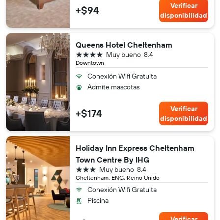
Verificar
+$94
disponibilidad
Queens Hotel Cheltenham
4 estrellas
Muy bueno
8.4
Downtown
Conexión Wifi Gratuita
Admite mascotas
Verificar
+$174
disponibilidad
Holiday Inn Express Cheltenham
Town Centre By IHG
3 estrellas
Muy bueno
8.4
Cheltenham, ENG, Reino Unido
Conexión Wifi Gratuita
Piscina
Verificar