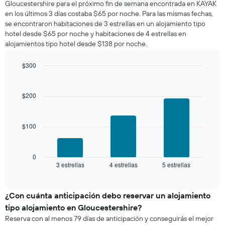
gráfico
Gloucestershire para el próximo fin de semana encontrada en KAYAK
esta
muestra
en los últimos 3 días costaba $65 por noche. Para las mismas fechas,
noche,
1
se encontraron habitaciones de 3 estrellas en un alojamiento tipo
calculado
eje
hotel desde $65 por noche y habitaciones de 4 estrellas en
a
Y
alojamientos tipo hotel desde $138 por noche.
partir
que
de
indica
los
$300
el
últimos
Bar
precio
Chart
3 días
graphic.
chart
promedio
with
y
$200
de
3
agrupado
una
bars.
por
habitación
número
$100
El
de
siguiente
estrellas
gráfico
El
muestra
0
gráfico
3 estrellas
4 estrellas
5 estrellas
el
End
muestra
of
precio
interactive
1
promedio
chart
eje
de
¿Con cuánta anticipación debo reservar un alojamiento
X
una
tipo alojamiento en Gloucestershire?
que
habitación
indica
Reserva con al menos 79 días de anticipación y conseguirás el mejor
para