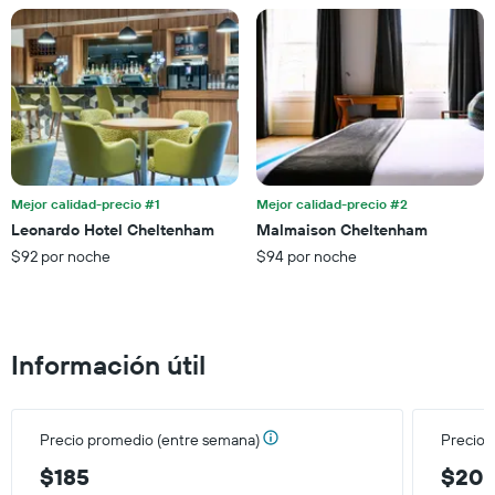
estadía
este
El
fin
gráfico
de
muestra
semana,
1
calculado
eje
a
Y
partir
que
de
indica
los
el
últimos
Mejor calidad-precio #1
Mejor calidad-precio #2
precio
3 días.
Leonardo Hotel Cheltenham
Malmaison Cheltenham
promedio
$92 por noche
$94 por noche
de
una
habitación
Información útil
Precio promedio (entre semana)
Precio 
$185
$20