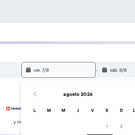
vie. 7/8
-
sáb. 8/8
agosto 2026
L
M
M
J
V
S
D
...y más
1
2