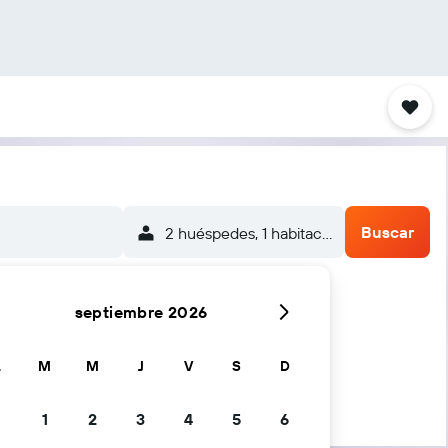
Buscar
2 huéspedes, 1 habitación
septiembre 2026
L
M
M
J
V
S
D
1
2
3
4
5
6