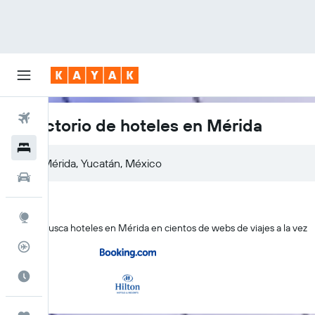
Vuelos
Directorio de hoteles en Mérida
Hoteles
Autos
Explore
KAYAK busca hoteles en Mérida en cientos de webs de viajes a la vez
Rastreador
Cuándo ir