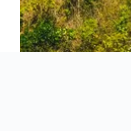
Baan Aew Pai
Baan Chokdee Pai Resort
Baan Kati Sod
Baan Krating Pai Resort
Baan Kung Kang De Pai
Baan salee pai
Baantawan Pai's Boutique Guesthouse