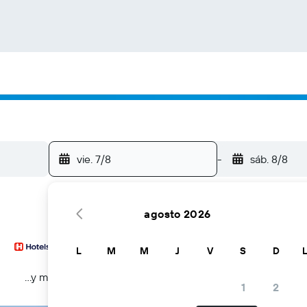
vie. 7/8
-
sáb. 8/8
agosto 2026
L
M
M
J
V
S
D
...y más
1
2