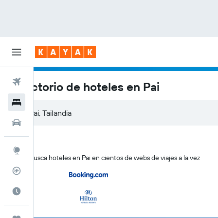
Vuelos
Directorio de hoteles en Pai
Hoteles
Autos
Explore
KAYAK busca hoteles en Pai en cientos de webs de viajes a la vez
Rastreador
Cuándo ir