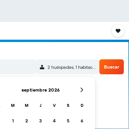
Buscar
2 huéspedes, 1 habitación
septiembre 2026
L
M
M
J
V
S
D
1
2
3
4
5
6