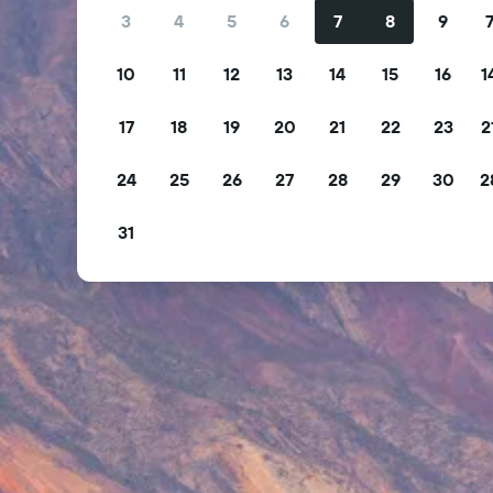
3
4
5
6
7
8
9
10
11
12
13
14
15
16
1
17
18
19
20
21
22
23
2
24
25
26
27
28
29
30
2
31