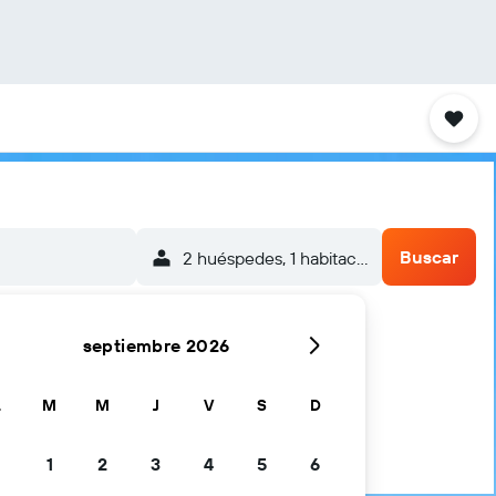
Buscar
2 huéspedes, 1 habitación
septiembre 2026
L
M
M
J
V
S
D
1
2
3
4
5
6