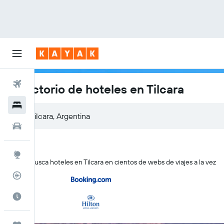
Vuelos
Directorio de hoteles en Tilcara
Hoteles
Autos
Explore
KAYAK busca hoteles en Tilcara en cientos de webs de viajes a la vez
Rastreador
Cuándo ir