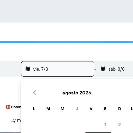
vie. 7/8
-
sáb. 8/8
agosto 2026
L
M
M
J
V
S
D
...y más
1
2