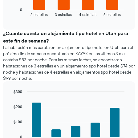
gráfico
de
que
muestra
0
los
indica
2 estrellas
3 estrellas
4 estrellas
5 estrellas
el
End
últimos
los
of
precio
3 días
días
interactive
promedio
chart
de
de
¿Cuánto cuesta un alojamiento tipo hotel en Utah para
la
una
semana.
este fin de semana?
habitación
El
La habitación más barata en un alojamiento tipo hotel en Utah para el
para
gráfico
próximo fin de semana encontrada en KAYAK en los últimos 3 días
esta
muestra
costaba $53 por noche. Para las mismas fechas, se encontraron
noche,
1
habitaciones de 3 estrellas en un alojamiento tipo hotel desde $74 por
calculado
eje
noche y habitaciones de 4 estrellas en alojamientos tipo hotel desde
a
Y
$99 por noche.
partir
que
de
indica
los
$300
el
últimos
Bar
precio
Chart
3 días
graphic.
chart
promedio
$200
with
y
de
5
agrupado
una
bars.
por
$100
habitación
número
El
de
siguiente
0
estrellas