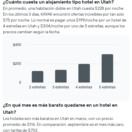
¿Cuánto cuesta un alojamiento tipo hotel en Utah?
En promedio, una habitación doble en Utah cuesta $228 por noche.
En los últimos 3 días, KAYAK encontró ofertas increíbles por tan solo
$75 por noche. Lo normal es pagar unos $199/noche por un hotel de
4 estrellas en Utah y $304/noche por uno de 5 estrellas, aunque los
precios cambian según la fecha.
$400
Bar
Chart
graphic.
chart
with
$200
4
bars.
El
0
siguiente
2 estrellas
3 estrellas
4 estrellas
5 estrellas
End
of
gráfico
interactive
muestra
chart
el
¿En qué mes es más barato quedarse en un hotel en
precio
Utah?
promedio
Los hoteles son más baratos en Utah en marzo, con un precio
de
promedio de $116. En comparación, septiembre es el mes más caro,
una
con tarifas de $753.
habitación