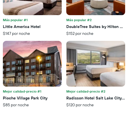
indica
que
la
indica
cantidad
el
de
precio
Más popular #1
Más popular #2
días
promedio
Little America Hotel
DoubleTree Suites by Hilton Sal
que
de
faltan
$147 por noche
$152 por noche
una
para
habitación
la
para
estadía
este
El
fin
gráfico
de
muestra
semana,
1
calculado
eje
a
Y
partir
que
de
Mejor calidad-precio #1
Mejor calidad-precio #2
indica
los
el
Pioche Village Park City
Radisson Hotel Salt Lake City 
últimos
precio
$85 por noche
$120 por noche
3 días.
promedio
de
una
habitación