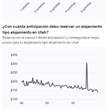
gráfico
3 estrellas
5 estrellas
2 estrellas
4 estrellas
1 estrella
El
muestra
gráfico
el
End
muestra
of
precio
interactive
1
promedio
chart
eje
de
¿Con cuánta anticipación debo reservar un alojamiento
X
una
tipo alojamiento en Utah?
que
habitación
indica
Reserva con al menos 1 día de anticipación y conseguirás el mejor
para
las
precio para tu alojamiento tipo alojamiento en Utah.
este
categorías
fin
de
de
$350
los
semana,
hoteles
Line
Chart
calculado
$300
graphic.
chart
por
a
with
estrellas.
90
partir
$250
El
data
de
gráfico
points.
los
$200
muestra
últimos
1
El
$150
3 días
eje
siguiente
y
X
cuadro
$100
agrupado
que
muestra
90
60
30
End
por
indica
of
cómo
número