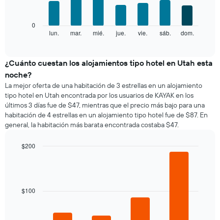
categorías
bars.
eje
de
X
los
El
0
que
hoteles
siguiente
lun.
mar.
mié.
jue.
vie.
sáb.
dom.
End
indica
por
of
gráfico
los
interactive
estrellas.
muestra
chart
meses.
El
el
¿Cuánto cuestan los alojamientos tipo hotel en Utah esta
El
gráfico
precio
gráfico
noche?
muestra
promedio
muestra
La mejor oferta de una habitación de 3 estrellas en un alojamiento
1
de
1
tipo hotel en Utah encontrada por los usuarios de KAYAK en los
eje
una
eje
últimos 3 días fue de $47, mientras que el precio más bajo para una
X
habitación
Y
que
habitación de 4 estrellas en un alojamiento tipo hotel fue de $87. En
por
que
indica
general, la habitación más barata encontrada costaba $47.
cada
indica
el
día
el
precio
de
$200
precio
promedio
la
Bar
promedio
Chart
de
semana
graphic.
chart
de
una
El
with
una
habitación
4
gráfico
habitación
bars.
doble,
$100
muestra
calculado
1
El
a
eje
siguiente
partir
X