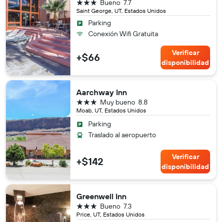
3 estrellas
Bueno
7.7
Saint George, UT, Estados Unidos
Parking
Conexión Wifi Gratuita
Verificar
+$66
disponibilidad
Aarchway Inn
3 estrellas
Muy bueno
8.8
Moab, UT, Estados Unidos
Parking
Traslado al aeropuerto
Verificar
+$142
disponibilidad
Greenwell Inn
3 estrellas
Bueno
7.3
Price, UT, Estados Unidos