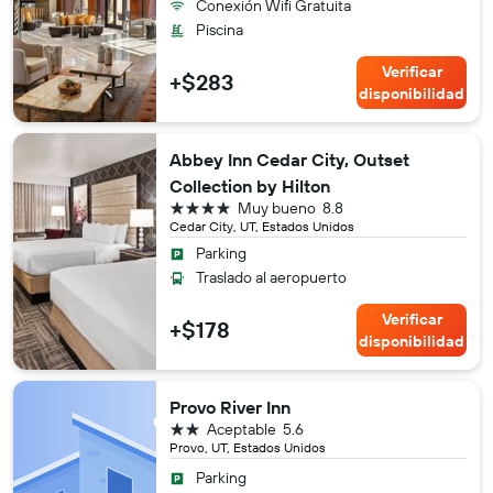
Conexión Wifi Gratuita
Piscina
Verificar
+$283
disponibilidad
Abbey Inn Cedar City, Outset
Collection by Hilton
4 estrellas
Muy bueno
8.8
Cedar City, UT, Estados Unidos
Parking
Traslado al aeropuerto
Verificar
+$178
disponibilidad
Provo River Inn
2 estrellas
Aceptable
5.6
Provo, UT, Estados Unidos
Parking