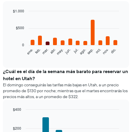
doble,
calculado
$1.000
a
Bar
Chart
partir
graphic.
chart
with
de
$500
12
los
bars.
últimos
3 días
0
El
feb.
may.
ago.
nov.
mar.
jun.
sep.
dic.
ene.
abr.
jul.
oct.
y
siguiente
End
agrupado
of
gráfico
por
interactive
muestra
chart
cantidad
el
¿Cuál es el día de la semana más barato para reservar un
de
precio
estrellas
hotel en Utah?
promedio
El
El domingo conseguirás las tarifas más bajas en Utah, a un precio
de
gráfico
promedio de $130 por noche; mientras que el martes encontrarás los
una
muestra
precios más altos, a un promedio de $322.
habitación
1
por
eje
mes
$400
X
El
Bar
Chart
que
gráfico
graphic.
chart
indica
with
muestra
las
$200
7
1