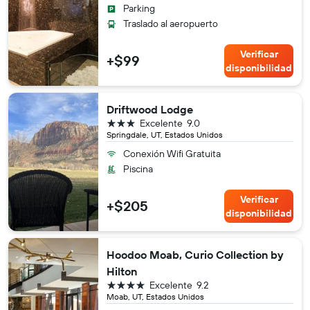
Parking
Traslado al aeropuerto
Verificar
+$99
disponibilidad
Driftwood Lodge
3 estrellas
Excelente
9.0
Springdale, UT, Estados Unidos
Conexión Wifi Gratuita
Piscina
Verificar
+$205
disponibilidad
Hoodoo Moab, Curio Collection by
Hilton
4 estrellas
Excelente
9.2
Moab, UT, Estados Unidos