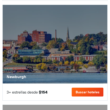
Newburgh
3+ estrellas desde
$154
Buscar hoteles