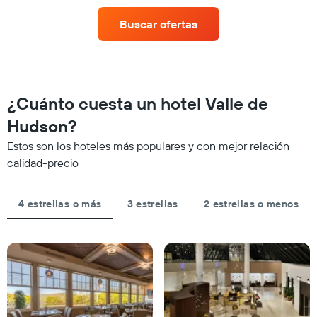
de
X
una
que
Buscar ofertas
habitación
indica
para
las
este
categorías
fin
de
de
los
semana,
¿Cuánto cuesta un hotel Valle de
hoteles
calculado
por
Hudson?
a
estrellas.
partir
El
Estos son los hoteles más populares y con mejor relación
de
gráfico
calidad-precio
los
muestra
últimos
1
3 días
eje
4 estrellas o más
3 estrellas
2 estrellas o menos
y
X
agrupado
que
por
indica
número
el
de
precio
estrellas
promedio
El
de
gráfico
una
muestra