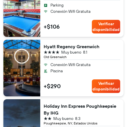
Parking
Conexión Wifi Gratuita
Verificar
+$106
disponibilidad
Hyatt Regency Greenwich
4 estrellas
Muy bueno
8.1
Old Greenwich
Conexión Wifi Gratuita
Piscina
Verificar
+$290
disponibilidad
Holiday Inn Express Poughkeepsie
By IHG
2 estrellas
Muy bueno
8.3
Poughkeepsie, NY, Estados Unidos