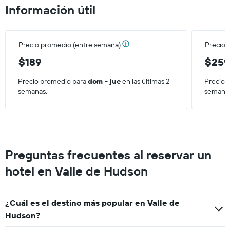
de
Información útil
una
habitación
para
este
Precio promedio (entre semana)
Precio 
fin
de
$189
$25
semana,
calculado
Precio promedio para
dom - jue
en las últimas 2
Precio 
a
semanas.
semana
partir
de
los
últimos
3 días.
Preguntas frecuentes al reservar un
hotel en Valle de Hudson
¿Cuál es el destino más popular en Valle de
Hudson?