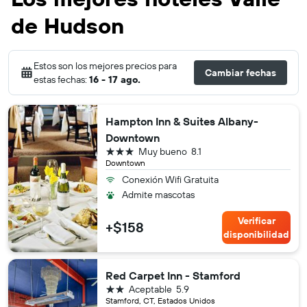
de Hudson
Estos son los mejores precios para
Cambiar fechas
estas fechas:
16 - 17 ago.
Hampton Inn & Suites Albany-
Downtown
3 estrellas
Muy bueno
8.1
Downtown
Conexión Wifi Gratuita
Admite mascotas
Verificar
+$158
disponibilidad
Red Carpet Inn - Stamford
2 estrellas
Aceptable
5.9
Stamford, CT, Estados Unidos