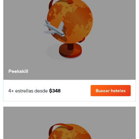
Peekskill
4+ estrellas desde
$348
Buscar hoteles