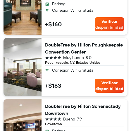
Parking
Conexión Wifi Gratuita
Verificar
+$160
disponibilidad
DoubleTree by Hilton Poughkeepsie
Convention Center
4 estrellas
Muy bueno
8.0
Poughkeepsie, NY, Estados Unidos
Conexión Wifi Gratuita
Verificar
+$163
disponibilidad
DoubleTree by Hilton Schenectady
Downtown
4 estrellas
Bueno
7.9
Downtown