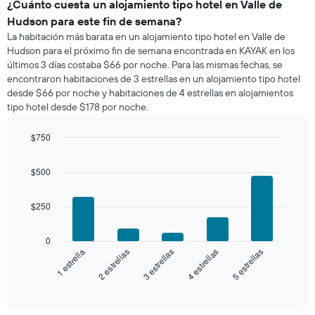
de
¿Cuánto cuesta un alojamiento tipo hotel en Valle de
una
Hudson para este fin de semana?
habitación
La habitación más barata en un alojamiento tipo hotel en Valle de
para
Hudson para el próximo fin de semana encontrada en KAYAK en los
esta
últimos 3 días costaba $66 por noche. Para las mismas fechas, se
noche,
encontraron habitaciones de 3 estrellas en un alojamiento tipo hotel
calculado
desde $66 por noche y habitaciones de 4 estrellas en alojamientos
a
tipo hotel desde $178 por noche.
partir
de
los
$750
últimos
Bar
Chart
3 días
graphic.
chart
$500
with
y
5
agrupado
bars.
por
$250
número
El
de
siguiente
0
estrellas
gráfico
3 estrellas
5 estrellas
2 estrellas
4 estrellas
1 estrella
El
muestra
gráfico
el
End
muestra
of
precio
interactive
1
promedio
chart
eje