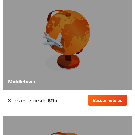
Middletown
3+ estrellas desde
$115
Buscar hoteles