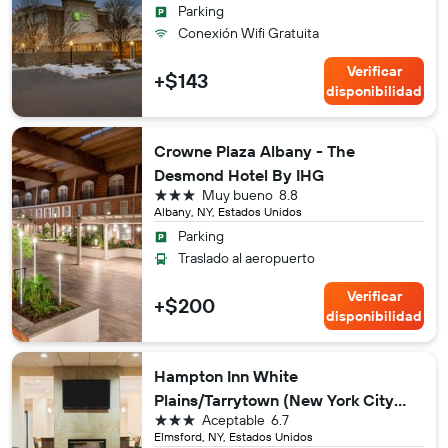
Parking
Conexión Wifi Gratuita
Verificar
+$143
disponibilidad
Crowne Plaza Albany - The
Desmond Hotel By IHG
3 estrellas
Muy bueno
8.8
Albany, NY, Estados Unidos
Parking
Traslado al aeropuerto
Verificar
+$200
disponibilidad
Hampton Inn White
Plains/Tarrytown (New York City
3 estrellas
Aceptable
6.7
Area)
Elmsford, NY, Estados Unidos