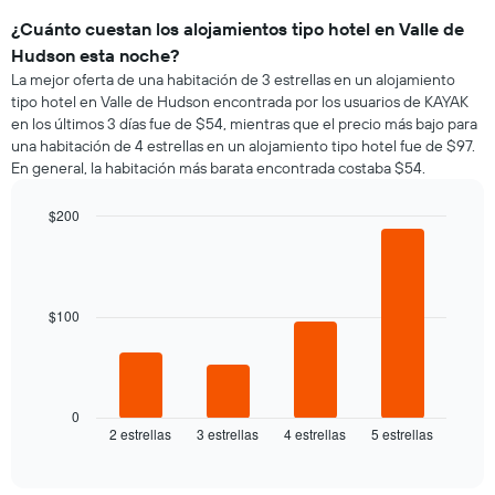
¿Cuánto cuestan los alojamientos tipo hotel en Valle de
Hudson esta noche?
La mejor oferta de una habitación de 3 estrellas en un alojamiento
tipo hotel en Valle de Hudson encontrada por los usuarios de KAYAK
en los últimos 3 días fue de $54, mientras que el precio más bajo para
una habitación de 4 estrellas en un alojamiento tipo hotel fue de $97.
En general, la habitación más barata encontrada costaba $54.
$200
Bar
Chart
graphic.
chart
with
4
bars.
$100
El
siguiente
gráfico
muestra
0
2 estrellas
3 estrellas
4 estrellas
5 estrellas
el
End
of
precio
interactive
promedio
chart