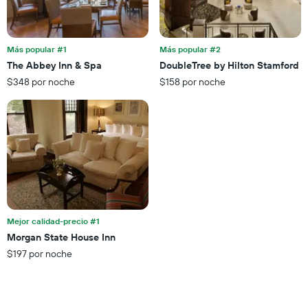
habitación
1
para
eje
esta
X
noche,
que
Más popular #1
Más popular #2
calculado
indica
The Abbey Inn & Spa
DoubleTree by Hilton Stamford
a
las
partir
$348 por noche
$158 por noche
categorías
de
de
los
los
últimos
hoteles
3 días
por
estrellas.
El
gráfico
muestra
1
eje
Mejor calidad-precio #1
X
Morgan State House Inn
que
$197 por noche
indica
el
precio
promedio