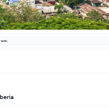
a web.
beria