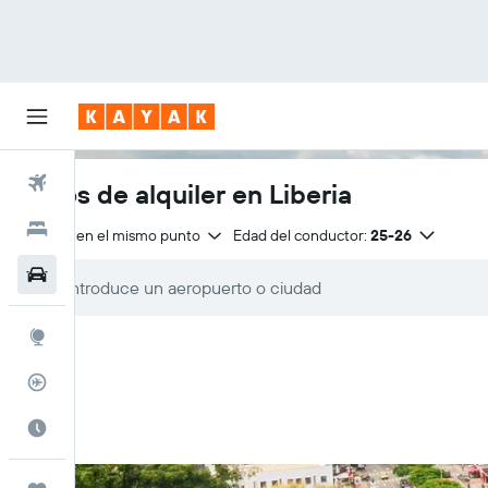
Vuelos
Autos de alquiler en Liberia
Hoteles
Entrega en el mismo punto
Edad del conductor:
25-26
Autos
Explore
Rastreador
Cuándo ir