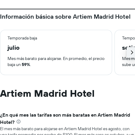
Información básica sobre Artiem Madrid Hotel
Temporada baja
Tempor
julio
set
Mes más barato para alojarse. En promedio, el precio
Mes má
baja un
59%
.
sube 
Artiem Madrid Hotel
¿En qué mes las tarifas son más baratas en Artiem Madrid
Hotel?
El mes más barato para alojarse en Artiem Madrid Hotel es agosto, con
una tarifa promedio por noche de $100. El mes más caro es octubre, a un