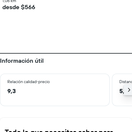
1,06 km
desde $566
Información útil
Relación calidad-precio
Distanc
9,3
5,5 