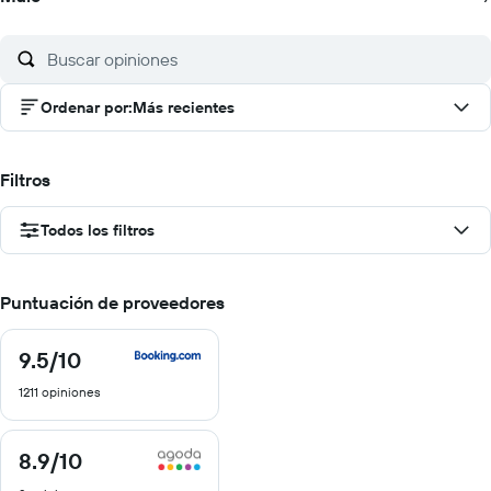
Ordenar por
:
Más recientes
Filtros
Todos los filtros
Puntuación de proveedores
9.5
/10
9.5
de
1211 opiniones
10
8.9
/10
8.9
de