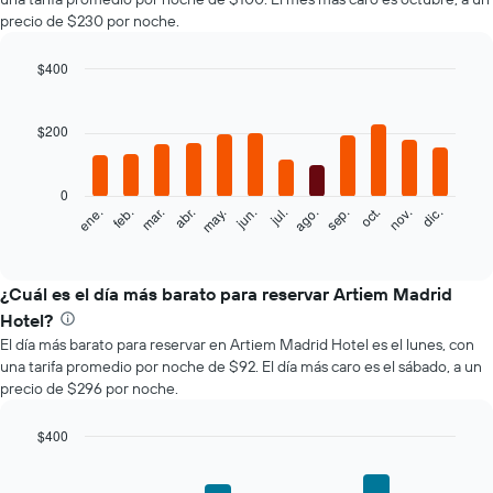
precio de $230 por noche.
$400
Bar
Chart
graphic.
chart
with
$200
12
bars.
0
El
feb.
may.
ago.
nov.
mar.
jun.
sep.
dic.
ene.
abr.
jul.
oct.
siguiente
End
of
gráfico
interactive
muestra
chart
el
¿Cuál es el día más barato para reservar Artiem Madrid
precio
Hotel?
promedio
El día más barato para reservar en Artiem Madrid Hotel es el lunes, con
de
una tarifa promedio por noche de $92. El día más caro es el sábado, a un
una
precio de $296 por noche.
habitación
por
mes
$400
El
Bar
Chart
gráfico
graphic.
chart