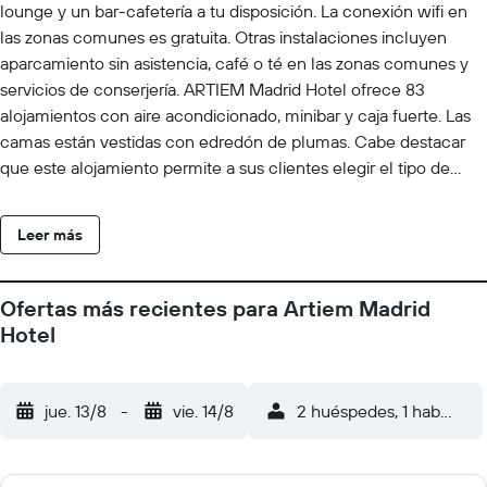
lounge y un bar-cafetería a tu disposición. La conexión wifi en
las zonas comunes es gratuita. Otras instalaciones incluyen
aparcamiento sin asistencia, café o té en las zonas comunes y
servicios de conserjería. ARTIEM Madrid Hotel ofrece 83
alojamientos con aire acondicionado, minibar y caja fuerte. Las
camas están vestidas con edredón de plumas. Cabe destacar
que este alojamiento permite a sus clientes elegir el tipo de
almohada. Se ofrece una televisión de pantalla plana con
canales por satélite. Los baños están equipados con ducha con
Leer más
cabezal de ducha tipo lluvia, zapatillas, artículos de higiene
personal gratuitos y secador de pelo. Este hotel en Madrid
ofrece acceso a Internet wifi gratis. Los servicios para las
Ofertas más recientes para Artiem Madrid
personas de negocios incluyen escritorio y teléfono. Las
Hotel
habitaciones también incluyen cafetera y tetera y cortinas
opacas. Se ofrece servicio de limpieza todos los días y es
posible solicitar tabla de planchar con plancha. Los servicios de
jue. 13/8
-
vie. 14/8
2 huéspedes, 1 habitació
ocio y esparcimiento en este hotel incluyen gimnasio y
equipamiento deportivo en la habitación.