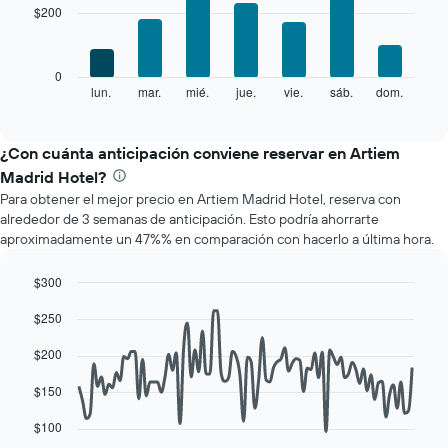
with
muestra
$200
7
1
bars.
eje
X
El
0
que
siguiente
lun.
mar.
mié.
jue.
vie.
sáb.
dom.
End
indica
of
gráfico
los
interactive
muestra
chart
meses.
el
¿Con cuánta anticipación conviene reservar en Artiem
El
precio
gráfico
Madrid Hotel?
promedio
muestra
Para obtener el mejor precio en Artiem Madrid Hotel, reserva con
de
1
alrededor de 3 semanas de anticipación. Esto podría ahorrarte
una
eje
aproximadamente un 47%% en comparación con hacerlo a última hora.
habitación
Y
por
que
cada
$300
indica
día
Line
Chart
el
$250
de
graphic.
chart
precio
with
la
promedio
90
$200
semana
de
data
El
una
points.
$150
gráfico
habitación
muestra
El
$100
1
siguiente