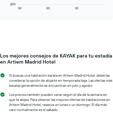
eje
cuadro
$50
X
muestra
90
60
30
End
que
of
cómo
interactive
indica
varía
chart
los
el
días
precio
de
de
la
una
semana.
habitación
El
a
gráfico
medida
muestra
Los mejores consejos de KAYAK para tu estadía
que
1
se
en Artiem Madrid Hotel
eje
acerca
Y
la
que
fecha
Si buscas una habitación barata en Artiem Madrid Hotel, deberías
indica
de
considerar la opción de alojarte en temporada baja. Las ofertas más
el
la
baratas generalmente se encuentran en julio y agosto.
precio
estadía
promedio
El
Los precios también pueden variar según el día de la semana en
de
gráfico
que te alojes. Para obtener las mejores ofertas de habitaciones en
una
muestra
Artiem Madrid Hotel, reserva un lunes o un domingo. El día más
habitación
1
caro normalmente es el sábado.