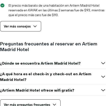
eje
X
El precio más barato de una habitación en Artiem Madrid Hotel
que
reservada en KAYAK en las últimas 2 semanas fue de $93, mientras
indica
que el precio más caro fue de $93.
la
cantidad
Ver más consejos
de
días
que
faltan
Preguntas frecuentes al reservar en Artiem
para
Madrid Hotel
la
estadía
El
¿Dónde se encuentra Artiem Madrid Hotel?
gráfico
muestra
1
¿A qué hora es el check-in y check-out en Artiem
eje
Madrid Hotel?
Y
que
¿Artiem Madrid Hotel ofrece wifi gratis?
indica
el
precio
promedio
Ver más preguntas frecuentes