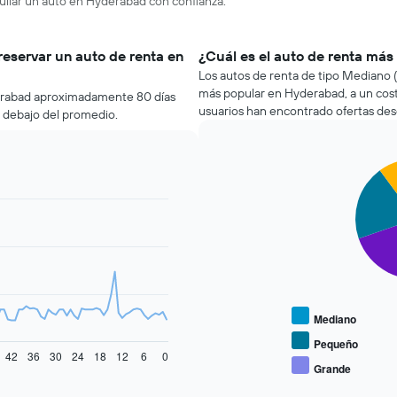
quilar un auto en Hyderabad con confianza.
reservar un auto de renta en
¿Cuál es el auto de renta má
Los autos de renta de tipo Mediano 
más popular en Hyderabad, a un cos
derabad aproximadamente 80 días
usuarios han encontrado ofertas des
r debajo del promedio.
Pie
Chart
graphic.
chart
with
5
slices.
El
siguiente
gráfico
muestra
Mediano
el
precio
Pequeño
42
36
30
24
18
12
6
0
promedio
Grande
End
de
of
los