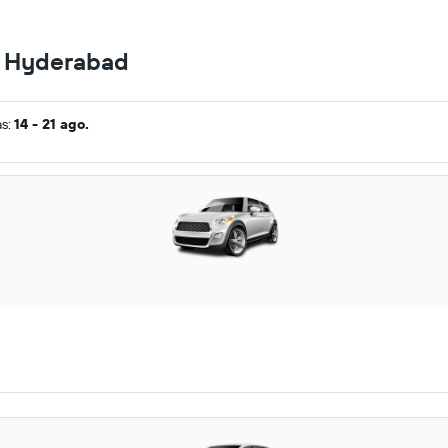
en Hyderabad
as:
14 - 21 ago.