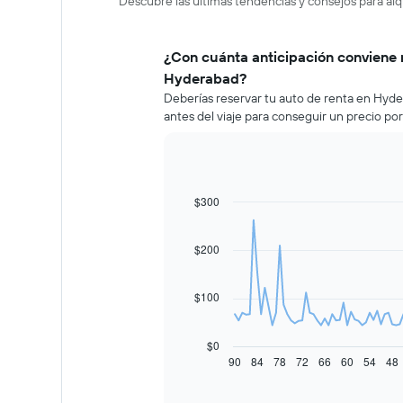
Descubre las últimas tendencias y consejos para al
¿Con cuánta anticipación conviene 
Hyderabad?
Deberías reservar tu auto de renta en Hy
antes del viaje para conseguir un precio po
$300
Line
Chart
graphic.
chart
with
91
$200
data
points.
$100
El
siguiente
gráfico
$0
muestra
90
84
78
72
66
60
54
48
End
of
cómo
interactive
varía
chart