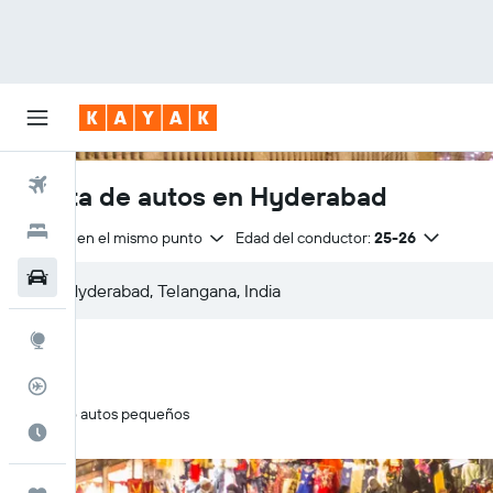
Vuelos
Renta de autos en Hyderabad
Hoteles
Entrega en el mismo punto
Edad del conductor:
25-26
Autos
Explore
Rastreador
Solo autos pequeños
Cuándo ir