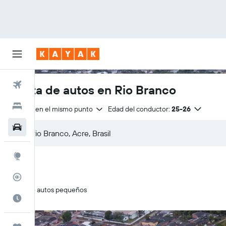
Vuelos
Renta de autos en Rio Branco
Hoteles
Entrega en el mismo punto
Edad del conductor:
25-26
Autos
Explore
Rastreador
Solo autos pequeños
Cuándo ir