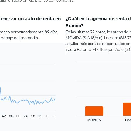
uilar un auto en Rio Branco con confianza.
reservar un auto de renta en
¿Cuál es la agencia de renta 
Branco?
 Branco aproximadamente 89 días
En las últimas 72 horas, los autos d
r debajo del promedio.
MOVIDA ($13,18/día), Localiza ($18,73
alquiler más baratos encontrados en
Isaura Parente 747, Bosque, Acre (a 1
Bar
Chart
graphic.
chart
with
3
bars.
El
siguiente
gráfico
muestra
42
36
30
24
18
12
6
0
MOVIDA
Loc
las
End
of
cuatro
interactive