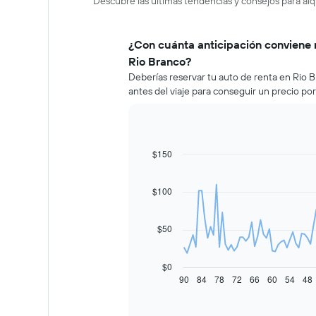
Descubre las últimas tendencias y consejos para alq
¿Con cuánta anticipación conviene 
Rio Branco?
Deberías reservar tu auto de renta en Rio
antes del viaje para conseguir un precio po
$150
Line
Chart
graphic.
chart
with
91
$100
data
points.
$50
El
siguiente
gráfico
$0
muestra
90
84
78
72
66
60
54
48
End
of
cómo
interactive
varía
chart