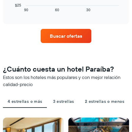
y
X
cuadro
$25
agrupado
que
muestra
90
60
30
End
por
indica
of
cómo
número
interactive
el
varía
chart
de
precio
el
estrellas
promedio
precio
El
Buscar ofertas
de
de
gráfico
una
una
muestra
habitación
habitación
1
para
a
eje
esta
medida
X
noche,
que
¿Cuánto cuesta un hotel Paraíba?
que
calculado
se
indica
a
acerca
Estos son los hoteles más populares y con mejor relación
las
partir
la
calidad-precio
categorías
de
fecha
de
los
de
los
últimos
la
hoteles
4 estrellas o más
3 estrellas
2 estrellas o menos
3 días
estadía
por
El
estrellas.
gráfico
El
muestra
gráfico
1
muestra