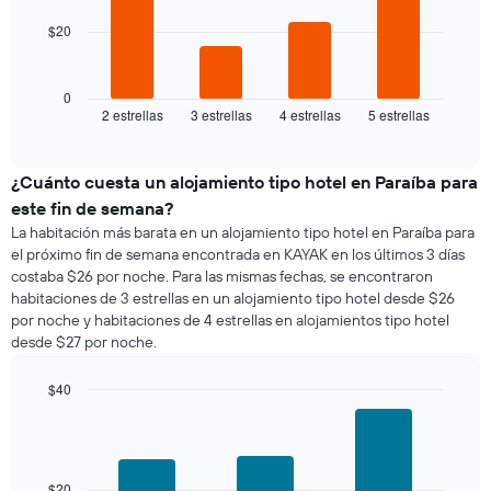
1
$20
El
eje
siguiente
X
gráfico
que
muestra
0
indica
2 estrellas
3 estrellas
4 estrellas
5 estrellas
el
End
los
of
precio
días
interactive
promedio
chart
de
de
¿Cuánto cuesta un alojamiento tipo hotel en Paraíba para
la
una
semana.
este fin de semana?
habitación
El
La habitación más barata en un alojamiento tipo hotel en Paraíba para
para
gráfico
el próximo fin de semana encontrada en KAYAK en los últimos 3 días
esta
muestra
costaba $26 por noche. Para las mismas fechas, se encontraron
noche,
1
habitaciones de 3 estrellas en un alojamiento tipo hotel desde $26
calculado
eje
por noche y habitaciones de 4 estrellas en alojamientos tipo hotel
a
Y
desde $27 por noche.
partir
que
de
indica
los
$40
el
últimos
Bar
precio
Chart
3 días
graphic.
chart
promedio
with
y
de
3
agrupado
una
bars.
$20