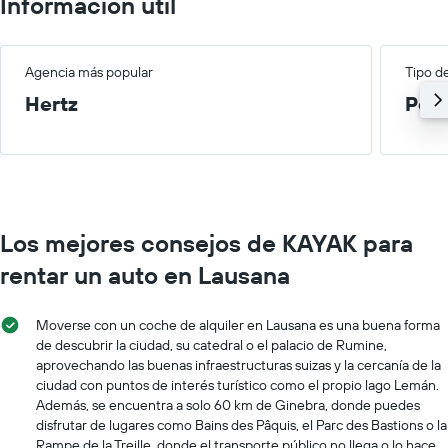
Información útil
Agencia más popular
Tipo d
Hertz
Peq
Los mejores consejos de KAYAK para
rentar un auto en Lausana
Moverse con un coche de alquiler en Lausana es una buena forma
de descubrir la ciudad, su catedral o el palacio de Rumine,
aprovechando las buenas infraestructuras suizas y la cercanía de la
ciudad con puntos de interés turístico como el propio lago Lemán.
Además, se encuentra a solo 60 km de Ginebra, donde puedes
disfrutar de lugares como Bains des Pâquis, el Parc des Bastions o la
Rampe de la Treille, donde el transporte público no llega o lo hace