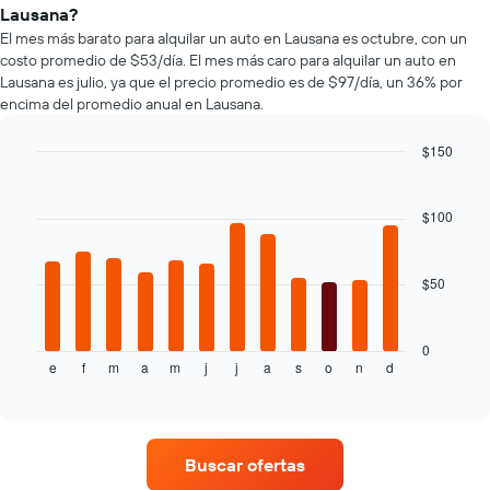
que
autos
Lausana?
indica
más
El mes más barato para alquilar un auto en Lausana es octubre, con un
la
populares.
costo promedio de $53/día. El mes más caro para alquilar un auto en
cantidad
Lausana es julio, ya que el precio promedio es de $97/día, un 36% por
de
encima del promedio anual en Lausana.
días
previos
a
$150
la
Bar
Chart
reserva.
graphic.
chart
El
with
$100
12
gráfico
bars.
muestra
1
$50
El
eje
siguiente
Y
gráfico
que
muestra
0
indica
e
f
m
a
m
j
j
a
s
o
n
d
el
End
el
of
precio
precio
interactive
promedio
chart
promedio
de
de
un
un
Buscar ofertas
auto
auto