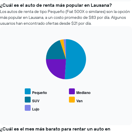
el
¿Cuál es el auto de renta más popular en Lausana?
precio
Los autos de renta de tipo Pequeño (Fiat 500X o similares) son la opción
de
más popular en Lausana, a un costo promedio de $83 por día. Algunos
un
usuarios han encontrado ofertas desde $21 por día.
auto
de
renta
Pie
a
Chart
graphic.
chart
medida
with
que
5
se
slices.
acerca
la
El
fecha
siguiente
de
gráfico
la
muestra
Pequeño
Mediano
reserva.
el
El
precio
SUV
Van
gráfico
promedio
Lujo
muestra
End
de
of
1
los
interactive
eje
tipos
chart
X
de
¿Cuál es el mes más barato para rentar un auto en