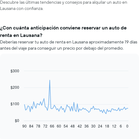
Descubre las últimas tendencias y consejos para alquilar un auto en
Lausana con confianza.
¿Con cuánta anticipación conviene reservar un auto de
renta en Lausana?
Deberías reservar tu auto de renta en Lausana aproximadamente 19 días
antes del viaje para conseguir un precio por debajo del promedio.
$300
Line
Chart
graphic.
chart
with
91
$200
data
points.
$100
El
siguiente
gráfico
$0
muestra
90
84
78
72
66
60
54
48
42
36
30
24
18
12
6
0
End
of
cómo
interactive
varía
chart