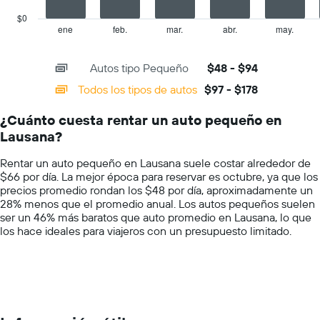
chart
el
has
$0
precio
1
ene
feb.
mar.
abr.
may.
End
promedio
of
X
de
interactive
axis
chart
un
Autos tipo Pequeño
$48 - $94
displaying
auto
categories.
Todos los tipos de autos
$97 - $178
de
Range:
renta
14
por
¿Cuánto cuesta rentar un auto pequeño en
categories.
día.
Lausana?
The
chart
Rentar un auto pequeño en Lausana suele costar alrededor de
has
$66 por día. La mejor época para reservar es octubre, ya que los
1
precios promedio rondan los $48 por día, aproximadamente un
Y
28% menos que el promedio anual. Los autos pequeños suelen
axis
ser un 46% más baratos que auto promedio en Lausana, lo que
displaying
los hace ideales para viajeros con un presupuesto limitado.
values.
Range:
0
to
200.