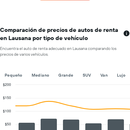
de
de
renta
renta.
por
mes.
El
gráfico
Comparación de precios de autos de renta
muestra
en Lausana por tipo de vehículo
1
eje
Encuentra el auto de renta adecuado en Lausana comparando los
X
precios de varios vehículos.
que
indica
los
meses
Pequeño
Mediano
Grande
SUV
Van
Lujo
del
año.
$200
El
Combination
Chart
gráfico
graphic.
chart
$150
with
muestra
2
1
data
$100
eje
series.
Y
que
$50
The
indica