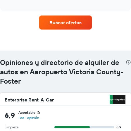
of
cuatro
interactive
empresas
chart
de
renta
Buscar ofertas
de
autos
con
más
sucursales.
El
gráfico
Opiniones y directorio de alquiler de
muestra
1
autos en Aeropuerto Victoria County-
eje
Foster
X
que
indica
las
Enterprise Rent-A-Car
empresas
de
Aceptable
6,9
renta
Lee 1 opinión
de
autos.
Limpieza
5.9
El