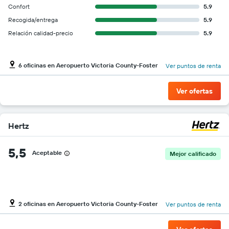
Confort
5.9
gráfico
muestra
Recogida/entrega
5.9
1
Relación calidad-precio
5.9
eje
Y
que
6 oficinas en Aeropuerto Victoria County-Foster
Ver puntos de renta
indica
el
precio
Ver ofertas
más
barato
de
un
Hertz
auto
de
5,5
Aceptable
renta
Mejor calificado
por
empresa.
2 oficinas en Aeropuerto Victoria County-Foster
Ver puntos de renta