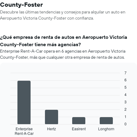
County-Foster
Descubre las últimas tendencias y consejos para alquilar un auto en
Aeropuerto Victoria County-Foster con confianza.
¿Qué empresa de renta de autos en Aeropuerto Victoria
County-Foster tiene más agencias?
Enterprise Rent-A-Car opera en 6 agencias en Aeropuerto Victoria
County-Foster, más que cualquier otra empresa de renta de autos.
7
Bar
6
Chart
graphic.
chart
5
with
4
4
bars.
3
2
El
siguiente
1
gráfico
0
muestra
Enterprise
Hertz
Easirent
Longhorn
Rent-A-Car
las
End