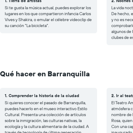
1. Tierra de artistas
2. Noches 
Si te gusta la música actual, puedes explorar los
La vida noct
lugares en los que compartieron infancia Carlos
De hecho, el
Vives y Shakira, o emular el célebre videoclip de
y no es nec
su canción "La bicicleta".
comprobarlo
algunos de 
clubes de es
Qué hacer en Barranquilla
1. Comprender la historia de la ciudad
2. Ir al teat
Si quieres conocer el pasado de Barranquilla,
El Teatro A
puedes hacerlo en el museo interactivo Estilo
atmósfera c
Cultural. Presenta una colección de artículos
nombre de l
sobre la inmigración, las culturas nativas, la
Rosa, quien 
ecología y la cultura alimentaria de la ciudad. A
Con una cap
través de tecnología de última generación
inaugurado 