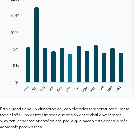
The
chart
$160
has
1
X
$120
axis
displaying
categories.
$80
Range:
12
categories.
$40
The
chart
has
$0
1
feb.
may.
ago.
nov.
ene
abr.
jul.
oct.
mar.
jun.
sep.
dic.
Y
End
of
axis
interactive
displaying
chart
values.
Esta ciudad tiene un clima tropical, con elevadas temperaturas durante
Range:
todo el año. Los vientos frescos que soplan entre abril y noviembre
0
suavizan las sensaciones térmicas, por lo que hacen esta época la más
to
agradable para visitarla.
200.