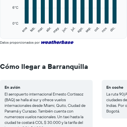
categories.
6°C
The
chart
has
0°C
1
feb.
may.
ago.
nov.
ene
abr.
jul.
oct.
mar.
jun.
sep.
dic.
Y
End
of
axis
interactive
displaying
Datos proporcionados por
chart
values.
Range:
0
to
Cómo llegar a Barranquilla
30.
En avión
En coche
El aeropuerto internacional Ernesto Cortissoz
La ruta 90/A
(BAQ) se halla al sur y ofrece vuelos
ciudades de
internacionales desde Miami, Quito, Ciudad de
Indias. Por 
Panamá y Curazao. También cuenta con
Bogotá.
numerosos vuelos nacionales. Un taxi hasta la
ciudad te costará COL $ 30.000 y la tarifa del