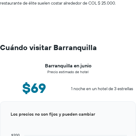
restaurante de élite suelen costar alrededor de COL $ 25.000.
Cuándo visitar Barranquilla
Barranquilla en junio
Precio estimado de hotel
$69
1 noche en un hotel de 3 estrellas
Bar
Chart
Los precios no son fijos y pueden cambiar
graphic.
chart
with
12
bars.
$200