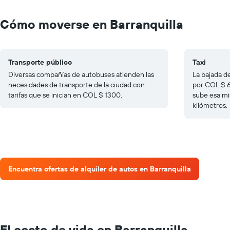
Cómo moverse en Barranquilla
Transporte público
Taxi
Diversas compañías de autobuses atienden las
La bajada de
necesidades de transporte de la ciudad con
por COL $ 6
tarifas que se inician en COL $ 1300.
sube esa mi
kilómetros.
Encuentra ofertas de alquiler de autos en Barranquilla
El costo de vida en Barranquilla