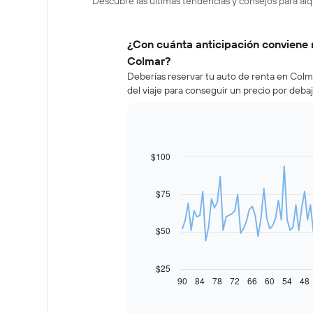
Descubre las últimas tendencias y consejos para alq
¿Con cuánta anticipación conviene 
Colmar?
Deberías reservar tu auto de renta en Col
del viaje para conseguir un precio por deba
$100
Line
Chart
graphic.
chart
with
91
$75
data
points.
$50
El
siguiente
gráfico
$25
muestra
90
84
78
72
66
60
54
48
End
of
cómo
interactive
varía
chart