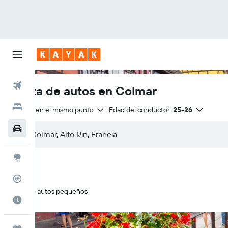
Vuelos
Renta de autos en Colmar
Hoteles
Entrega en el mismo punto
Edad del conductor:
25-26
Autos
Explore
Rastreador
Solo autos pequeños
Cuándo ir