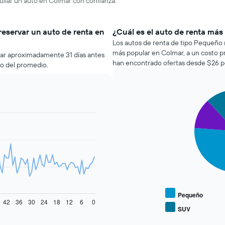
uilar un auto en Colmar con confianza.
reservar un auto de renta en
¿Cuál es el auto de renta más
Los autos de renta de tipo Pequeño (
más popular en Colmar, a un costo p
mar aproximadamente 31 días antes
han encontrado ofertas desde $26 po
jo del promedio.
Pie
Chart
graphic.
chart
with
3
slices.
El
siguiente
gráfico
muestra
el
precio
Pequeño
42
36
30
24
18
12
6
0
promedio
SUV
End
de
of
los