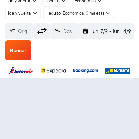
Ida y vuelta
1 adulto
Económica
Ida y vuelta
1 adulto, Económica, 0 maletas
Origen
Destino
lun. 7/9
-
lun. 14/9
Buscar