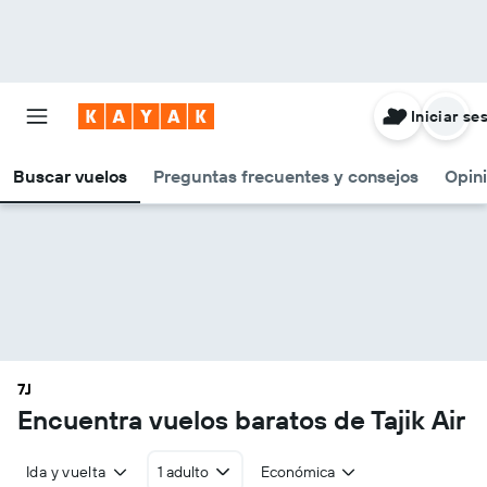
Iniciar se
Buscar vuelos
Preguntas frecuentes y consejos
Opin
7J
Encuentra vuelos baratos de Tajik Air
Ida y vuelta
1 adulto
Económica