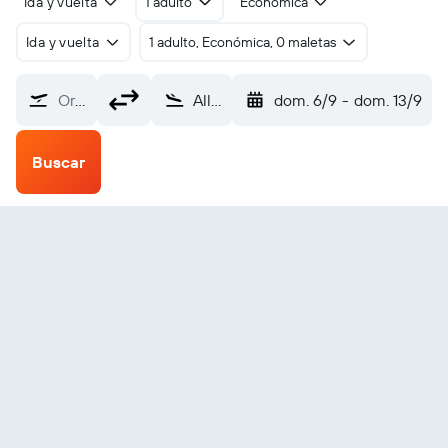
Ida y vuelta
1 adulto
Económica
Ida y vuelta
1 adulto, Económica, 0 maletas
Origen
Allakaket (AET)
dom. 6/9
-
dom. 13/9
Buscar