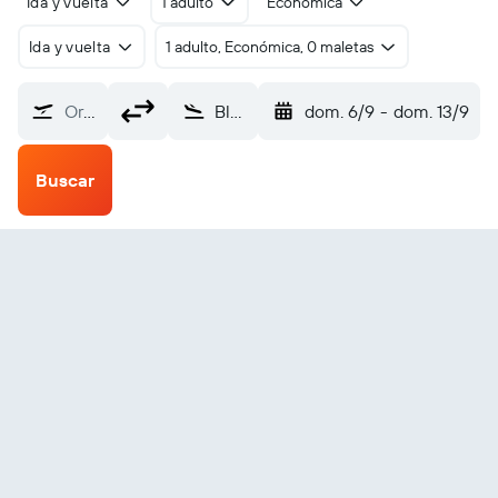
Ida y vuelta
1 adulto
Económica
Ida y vuelta
1 adulto, Económica, 0 maletas
Origen
Blackpool (BLK)
dom. 6/9
-
dom. 13/9
Buscar