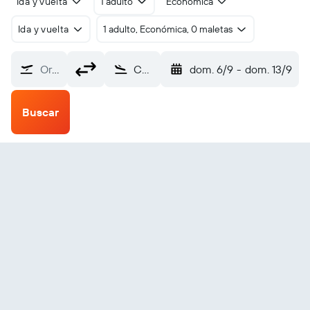
Ida y vuelta
1 adulto
Económica
Ida y vuelta
1 adulto, Económica, 0 maletas
Origen
Colombo Diyawanna Oya Seaplane Base (DWO)
dom. 6/9
-
dom. 13/9
Buscar