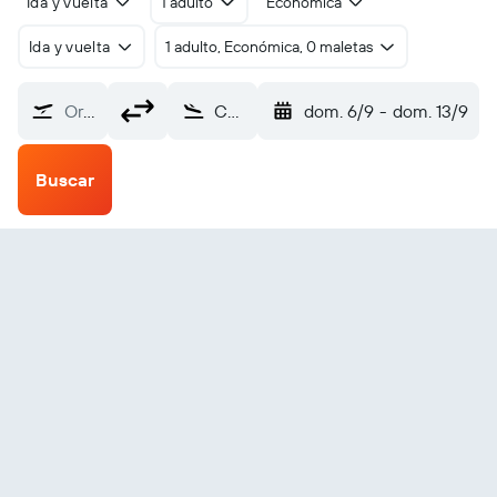
Ida y vuelta
1 adulto
Económica
Ida y vuelta
1 adulto, Económica, 0 maletas
Origen
Concordia (COC)
dom. 6/9
-
dom. 13/9
Buscar