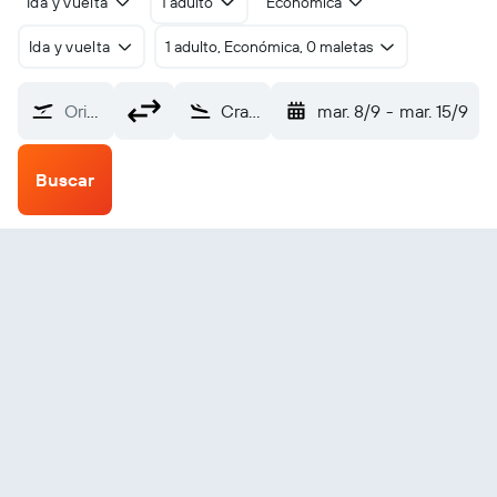
Ida y vuelta
1 adulto
Económica
Ida y vuelta
1 adulto, Económica, 0 maletas
Origen
Craig SPB (CGA)
mar. 8/9
-
mar. 15/9
Buscar