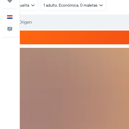
Trips
Ida y vuelta
1 adulto, Económica, 0 maletas
Español
Comentarios