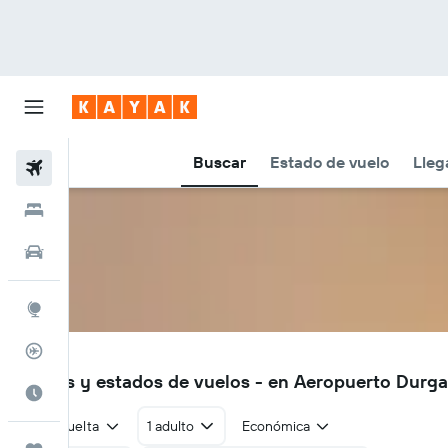
Buscar
Estado de vuelo
Lleg
Vuelos
Hoteles
Autos
Explore
Rastreador
RDP
Vuelos y estados de vuelos - en Aeropuerto Durga
Cuándo ir
Ida y vuelta
1 adulto
Económica