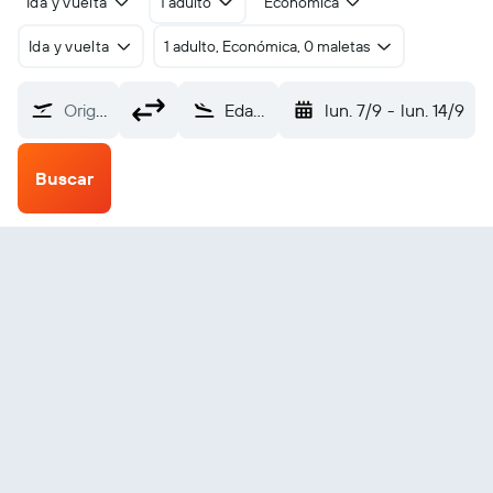
Ida y vuelta
1 adulto
Económica
Ida y vuelta
1 adulto, Económica, 0 maletas
Origen
Eday (EOI)
lun. 7/9
-
lun. 14/9
Buscar