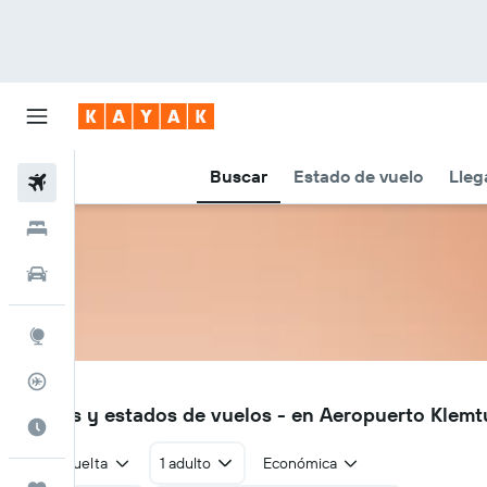
Buscar
Estado de vuelo
Lleg
Vuelos
Hoteles
Autos
Explore
Rastreador
YKT
Vuelos y estados de vuelos - en Aeropuerto Klemt
Cuándo ir
Ida y vuelta
1 adulto
Económica