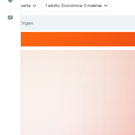
Trips
Ida y vuelta
1 adulto, Económica, 0 maletas
Comentarios