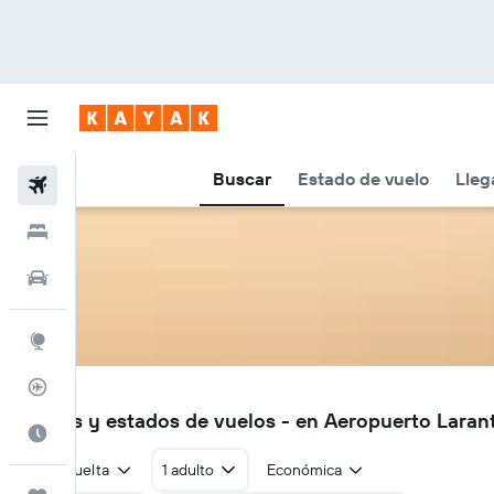
Buscar
Estado de vuelo
Lleg
Vuelos
Hoteles
Autos
Explore
Rastreador
LKA
Vuelos y estados de vuelos - en Aeropuerto Laran
Cuándo ir
Ida y vuelta
1 adulto
Económica