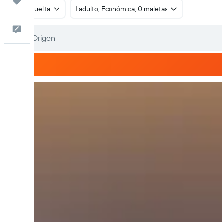
Trips
Ida y vuelta
1 adulto, Económica, 0 maletas
Comentarios