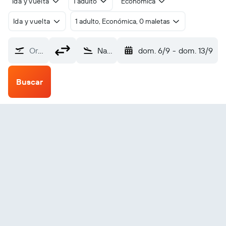
Ida y vuelta
1 adulto
Económica
Ida y vuelta
1 adulto, Económica, 0 maletas
Origen
Navoiy (NVI)
dom. 6/9
-
dom. 13/9
Buscar