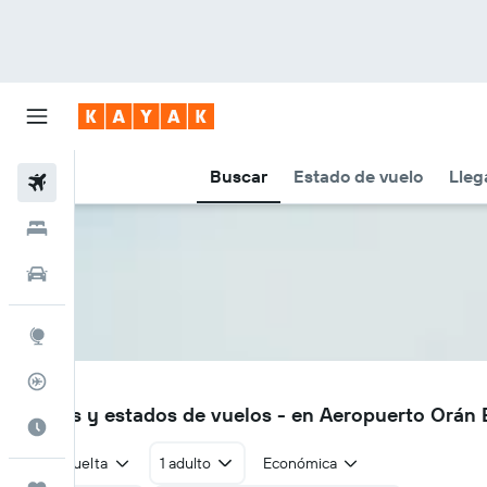
Buscar
Estado de vuelo
Lleg
Vuelos
Hoteles
Autos
Explore
Rastreador
ORN
Vuelos y estados de vuelos - en Aeropuerto Orán 
Cuándo ir
Ida y vuelta
1 adulto
Económica