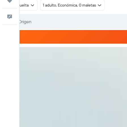
Trips
Ida y vuelta
1 adulto, Económica, 0 maletas
Comentarios