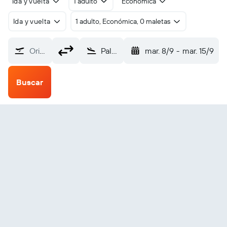
Ida y vuelta
1 adulto
Económica
Ida y vuelta
1 adulto, Económica, 0 maletas
Origen
Palembang Mahmud Badaruddin Ii (PLM)
mar. 8/9
-
mar. 15/9
Buscar