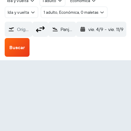
Ida y vuelta
1 adulto
Económica
Ida y vuelta
1 adulto, Económica, 0 maletas
Origen
Panjgur (PJG)
vie. 4/9
-
vie. 11/9
Buscar