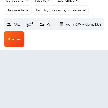
Ida y vuelta
1 adulto
Económica
Ida y vuelta
1 adulto, Económica, 0 maletas
Origen
Pico Island (PIX)
dom. 6/9
-
dom. 13/9
Buscar