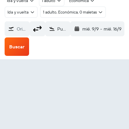
Ida y vuelta
1 adulto
Económica
Ida y vuelta
1 adulto, Económica, 0 maletas
Origen
Punta Sal Walter Braedt Segú (PTL)
mié. 9/9
-
mié. 16/9
Buscar