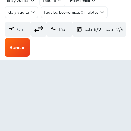
Ida y vuelta
1 adulto
Económica
Ida y vuelta
1 adulto, Económica, 0 maletas
Origen
Richards Bay (RCB)
sáb. 5/9
-
sáb. 12/9
Buscar