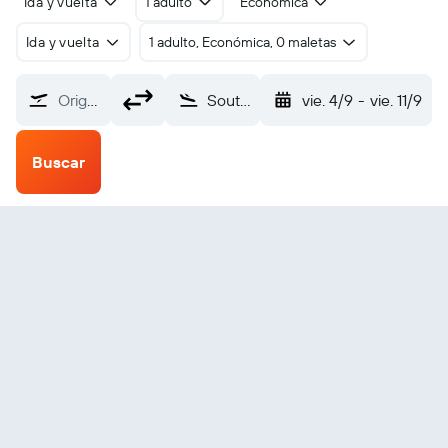
Ida y vuelta
1 adulto
Económica
Ida y vuelta
1 adulto, Económica, 0 maletas
Origen
South Indian Lake (XSI)
vie. 4/9
-
vie. 11/9
Buscar