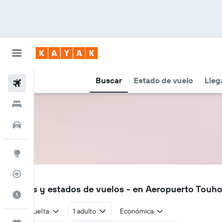
Buscar
Estado de vuelo
Lleg
Vuelos
Hoteles
Autos
Explore
Rastreador
TOU
Vuelos y estados de vuelos - en Aeropuerto Touh
Cuándo ir
Ida y vuelta
1 adulto
Económica