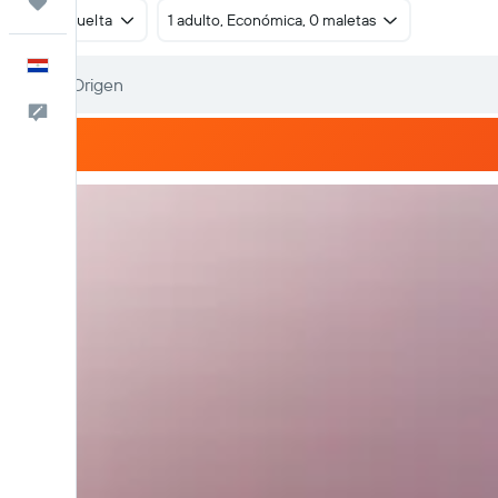
Trips
Ida y vuelta
1 adulto, Económica, 0 maletas
Español
Comentarios