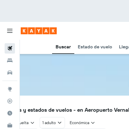
Buscar
Estado de vuelo
Lleg
Vuelos
Hoteles
Autos
Explore
Rastreador
VEL
Vuelos y estados de vuelos - en Aeropuerto Verna
Cuándo ir
Ida y vuelta
1 adulto
Económica
KAYAK for Business
NUEVO