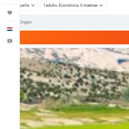
Ida y vuelta
1 adulto, Económica, 0 maletas
Trips
Español
Comentarios