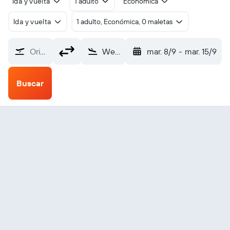
Ida y vuelta
1 adulto
Económica
Ida y vuelta
1 adulto, Económica, 0 maletas
Origen
Wemindji (YNC)
mar. 8/9
-
mar. 15/9
Buscar