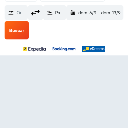
Origen
Paleochori Milos (MLO)
dom. 6/9
-
dom. 13/9
Buscar