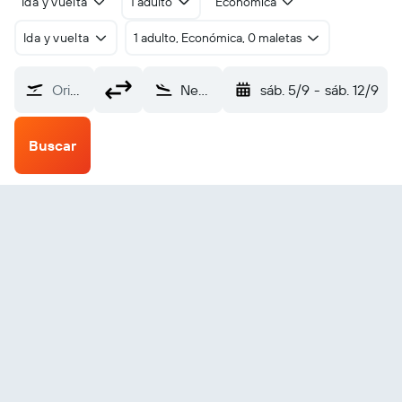
Ida y vuelta
1 adulto
Económica
Ida y vuelta
1 adulto, Económica, 0 maletas
Origen
Newcastle (NEV)
sáb. 5/9
-
sáb. 12/9
Buscar