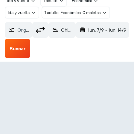
Ida y vuelta
1 adulto
Económica
Ida y vuelta
1 adulto, Económica, 0 maletas
Origen
Chizhou Jiuhuashan (JUH)
lun. 7/9
-
lun. 14/9
Buscar