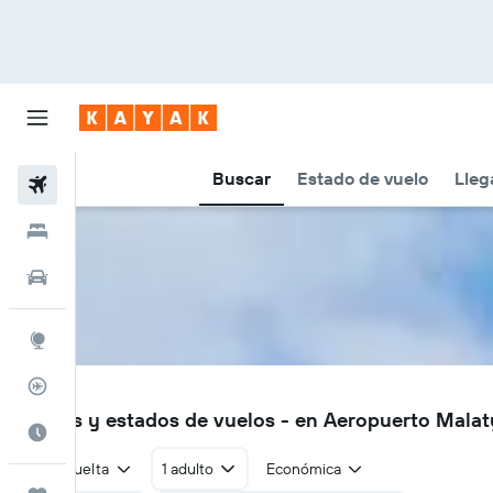
Buscar
Estado de vuelo
Lleg
Vuelos
Hoteles
Autos
Explore
Rastreador
MLX
Vuelos y estados de vuelos - en Aeropuerto Mala
Cuándo ir
Ida y vuelta
1 adulto
Económica