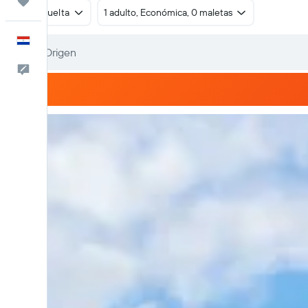
Trips
Ida y vuelta
1 adulto, Económica, 0 maletas
Español
Comentarios