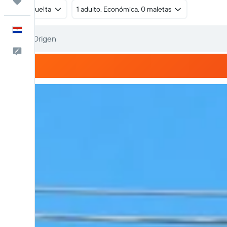
Trips
Ida y vuelta
1 adulto, Económica, 0 maletas
Español
Comentarios