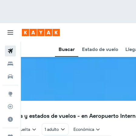
Buscar
Estado de vuelo
Lleg
Vuelos
Hoteles
Autos
Explore
Rastreador
RGN
Vuelos y estados de vuelos - en Aeropuerto Inte
Cuándo ir
Ida y vuelta
1 adulto
Económica